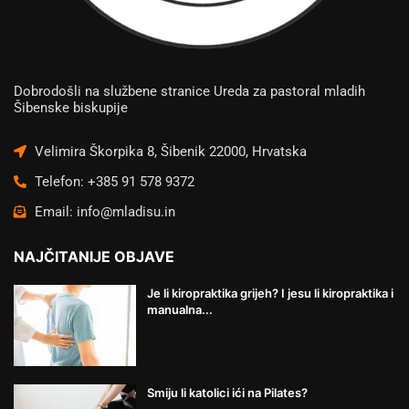
Dobrodošli na službene stranice Ureda za pastoral mladih
Šibenske biskupije
Velimira Škorpika 8, Šibenik 22000, Hrvatska
Telefon: +385 91 578 9372
Email: info@mladisu.in
NAJČITANIJE OBJAVE
Je li kiropraktika grijeh? I jesu li kiropraktika i
manualna...
Smiju li katolici ići na Pilates?