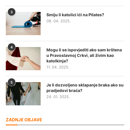
3
Smiju li katolici ići na Pilates?
08. 04. 2025.
4
Mogu li se ispovjediti ako sam krštena
u Pravoslavnoj Crkvi, ali živim kao
katolkinja?
11. 04. 2025.
5
Je li dozvoljeno sklapanje braka ako su
pradjedovi braća?
24. 01. 2025.
ZADNJE OBJAVE