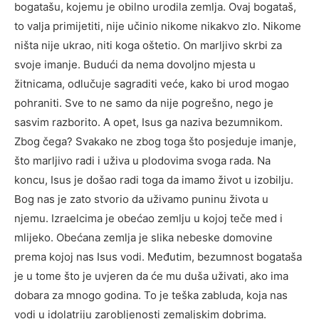
bogatašu, kojemu je obilno urodila zemlja. Ovaj bogataš,
to valja primijetiti, nije učinio nikome nikakvo zlo. Nikome
ništa nije ukrao, niti koga oštetio. On marljivo skrbi za
svoje imanje. Budući da nema dovoljno mjesta u
žitnicama, odlučuje sagraditi veće, kako bi urod mogao
pohraniti. Sve to ne samo da nije pogrešno, nego je
sasvim razborito. A opet, Isus ga naziva bezumnikom.
Zbog čega? Svakako ne zbog toga što posjeduje imanje,
što marljivo radi i uživa u plodovima svoga rada. Na
koncu, Isus je došao radi toga da imamo život u izobilju.
Bog nas je zato stvorio da uživamo puninu života u
njemu. Izraelcima je obećao zemlju u kojoj teče med i
mlijeko. Obećana zemlja je slika nebeske domovine
prema kojoj nas Isus vodi. Međutim, bezumnost bogataša
je u tome što je uvjeren da će mu duša uživati, ako ima
dobara za mnogo godina. To je teška zabluda, koja nas
vodi u idolatriju zarobljenosti zemaljskim dobrima.