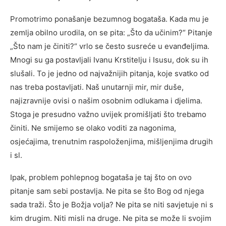
Promotrimo ponašanje bezumnog bogataša. Kada mu je
zemlja obilno urodila, on se pita: „Što da učinim?“ Pitanje
„Što nam je činiti?“ vrlo se često susreće u evanđeljima.
Mnogi su ga postavljali Ivanu Krstitelju i Isusu, dok su ih
slušali. To je jedno od najvažnijih pitanja, koje svatko od
nas treba postavljati. Naš unutarnji mir, mir duše,
najizravnije ovisi o našim osobnim odlukama i djelima.
Stoga je presudno važno uvijek promišljati što trebamo
činiti. Ne smijemo se olako voditi za nagonima,
osjećajima, trenutnim raspoloženjima, mišljenjima drugih
i sl.
Ipak, problem pohlepnog bogataša je taj što on ovo
pitanje sam sebi postavlja. Ne pita se što Bog od njega
sada traži. Što je Božja volja? Ne pita se niti savjetuje ni s
kim drugim. Niti misli na druge. Ne pita se može li svojim