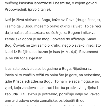
mučnog iskustva ispraznosti i besmisla, o kojem govori
Propovjednik (prvo čitanje).
Naš je život skriven u Bogu, kaže sv. Pavo (drugo čitanje),
i samo ga u Bogu možemo pravo otkriti i živjeti. To će reći
da je naša duša sazdana od čežnje za Bogom i nikakva
zemaljska dobra je ne mogu dovesti do uživanja. Samo
Bog. Čovjek ne živi samo o kruhu, nego o svakoj riječi što
izlazi iz Božjih usta, kazao je Isus (v. Mt 4,4). Bezumnost
je ne biti toga svjestan.
Isus zato poziva da se bogatimo u Bogu. Riječima sv.
Pavla bi to značilo težiti za onim što je gore, na nebesima,
gdje Krist sjedi zdesna Bogu. To nam je sada moguće po
vjeri, koja zahtjeva silan trud i borbu protiv svih grijeha i
zabluda. U tu svrhu je potrebno, poručuje dalje sv. Pavao,
umrtviti udove svoje zemaljske, osloboditi ih od