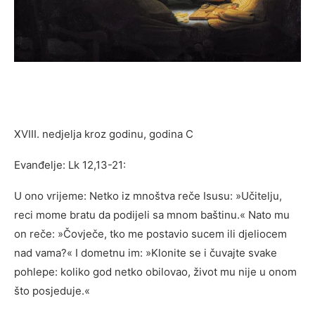
XVIII. nedjelja kroz godinu, godina C
Evanđelje: Lk 12,13-21:
U ono vrijeme: Netko iz mnoštva reče Isusu: »Učitelju,
reci mome bratu da podijeli sa mnom baštinu.« Nato mu
on reče: »Čovječe, tko me postavio sucem ili djeliocem
nad vama?« I dometnu im: »Klonite se i čuvajte svake
pohlepe: koliko god netko obilovao, život mu nije u onom
što posjeduje.«