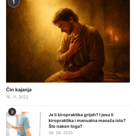
1
Čin kajanja
16. 11. 2022.
2
Je li kiropraktika grijeh? I jesu li
kiropraktika i manualna masaža isto?
Što nakon toga?
08. 04. 2025.