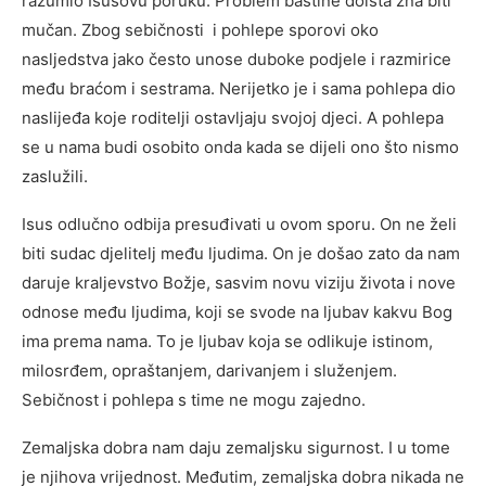
razumio Isusovu poruku. Problem baštine doista zna biti
mučan. Zbog sebičnosti i pohlepe sporovi oko
nasljedstva jako često unose duboke podjele i razmirice
među braćom i sestrama. Nerijetko je i sama pohlepa dio
naslijeđa koje roditelji ostavljaju svojoj djeci. A pohlepa
se u nama budi osobito onda kada se dijeli ono što nismo
zaslužili.
Isus odlučno odbija presuđivati u ovom sporu. On ne želi
biti sudac djelitelj među ljudima. On je došao zato da nam
daruje kraljevstvo Božje, sasvim novu viziju života i nove
odnose među ljudima, koji se svode na ljubav kakvu Bog
ima prema nama. To je ljubav koja se odlikuje istinom,
milosrđem, opraštanjem, darivanjem i služenjem.
Sebičnost i pohlepa s time ne mogu zajedno.
Zemaljska dobra nam daju zemaljsku sigurnost. I u tome
je njihova vrijednost. Međutim, zemaljska dobra nikada ne