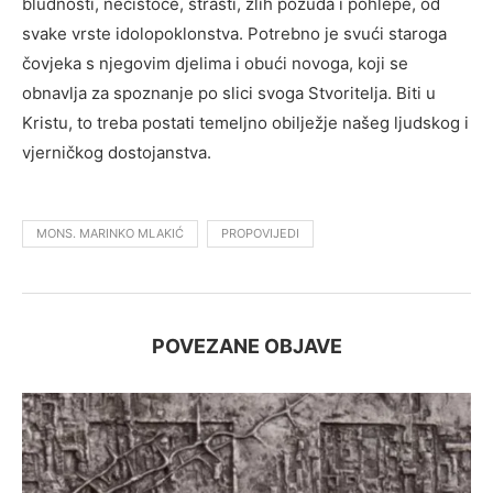
bludnosti, nečistoće, strasti, zlih požuda i pohlepe, od
svake vrste idolopoklonstva. Potrebno je svući staroga
čovjeka s njegovim djelima i obući novoga, koji se
obnavlja za spoznanje po slici svoga Stvoritelja. Biti u
Kristu, to treba postati temeljno obilježje našeg ljudskog i
vjerničkog dostojanstva.
MONS. MARINKO MLAKIĆ
PROPOVIJEDI
POVEZANE OBJAVE