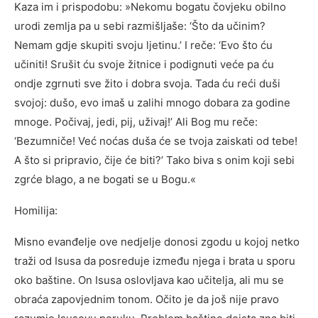
Kaza im i prispodobu: »Nekomu bogatu čovjeku obilno
urodi zemlja pa u sebi razmišljaše: ‘Što da učinim?
Nemam gdje skupiti svoju ljetinu.’ I reče: ‘Evo što ću
učiniti! Srušit ću svoje žitnice i podignuti veće pa ću
ondje zgrnuti sve žito i dobra svoja. Tada ću reći duši
svojoj: dušo, evo imaš u zalihi mnogo dobara za godine
mnoge. Počivaj, jedi, pij, uživaj!’ Ali Bog mu reče:
‘Bezumniče! Već noćas duša će se tvoja zaiskati od tebe!
A što si pripravio, čije će biti?’ Tako biva s onim koji sebi
zgrće blago, a ne bogati se u Bogu.«
Homilija:
Misno evanđelje ove nedjelje donosi zgodu u kojoj netko
traži od Isusa da posreduje između njega i brata u sporu
oko baštine. On Isusa oslovljava kao učitelja, ali mu se
obraća zapovjednim tonom. Očito je da još nije pravo