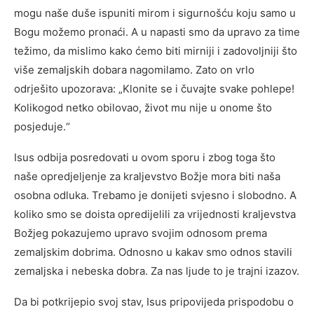
mogu naše duše ispuniti mirom i sigurnošću koju samo u
Bogu možemo pronaći. A u napasti smo da upravo za time
težimo, da mislimo kako ćemo biti mirniji i zadovoljniji što
više zemaljskih dobara nagomilamo. Zato on vrlo
odrješito upozorava: „Klonite se i čuvajte svake pohlepe!
Kolikogod netko obilovao, život mu nije u onome što
posjeduje.“
Isus odbija posredovati u ovom sporu i zbog toga što
naše opredjeljenje za kraljevstvo Božje mora biti naša
osobna odluka. Trebamo je donijeti svjesno i slobodno. A
koliko smo se doista opredijelili za vrijednosti kraljevstva
Božjeg pokazujemo upravo svojim odnosom prema
zemaljskim dobrima. Odnosno u kakav smo odnos stavili
zemaljska i nebeska dobra. Za nas ljude to je trajni izazov.
Da bi potkrijepio svoj stav, Isus pripovijeda prispodobu o