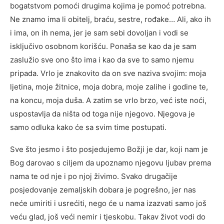
bogatstvom pomoći drugima kojima je pomoć potrebna.
Ne znamo ima li obitelj, braću, sestre, rođake… Ali, ako ih
i ima, on ih nema, jer je sam sebi dovoljan i vodi se
isključivo osobnom korišću. Ponaša se kao da je sam
zaslužio sve ono što ima i kao da sve to samo njemu
pripada. Vrlo je znakovito da on sve naziva svojim: moja
ljetina, moje žitnice, moja dobra, moje zalihe i godine te,
na koncu, moja duša. A zatim se vrlo brzo, već iste noći,
uspostavlja da ništa od toga nije njegovo. Njegova je
samo odluka kako će sa svim time postupati.
Sve što jesmo i što posjedujemo Božji je dar, koji nam je
Bog darovao s ciljem da upoznamo njegovu ljubav prema
nama te od nje i po njoj živimo. Svako drugačije
posjedovanje zemaljskih dobara je pogrešno, jer nas
neće umiriti i usrećiti, nego će u nama izazvati samo još
veću glad, još veći nemir i tjeskobu. Takav život vodi do