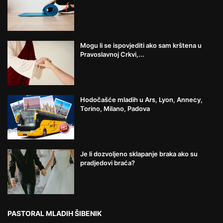
Mogu li se ispovjediti ako sam krštena u
Pravoslavnoj Crkvi,...
Hodočašće mladih u Ars, Lyon, Annecy,
Torino, Milano, Padova
Je li dozvoljeno sklapanje braka ako su
pradjedovi braća?
PASTORAL MLADIH ŠIBENIK