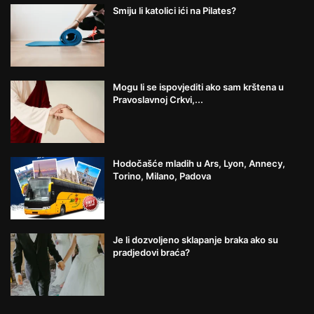
Smiju li katolici ići na Pilates?
Mogu li se ispovjediti ako sam krštena u
Pravoslavnoj Crkvi,...
Hodočašće mladih u Ars, Lyon, Annecy,
Torino, Milano, Padova
Je li dozvoljeno sklapanje braka ako su
pradjedovi braća?