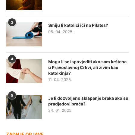
3
Smiju li katolici ići na Pilates?
08. 04. 2025.
4
Mogu li se ispovjediti ako sam krštena
u Pravoslavnoj Crkvi, ali živim kao
katolkinja?
11. 04. 2025.
5
Je li dozvoljeno sklapanje braka ako su
pradjedovi braća?
24. 01. 2025.
ZADNJE OBJAVE