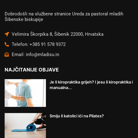
Dobrodošli na službene stranice Ureda za pastoral mladih
Šibenske biskupije
Velimira Škorpika 8, Šibenik 22000, Hrvatska
Telefon: +385 91 578 9372
Email: info@mladisu.in
NAJČITANIJE OBJAVE
Je li kiropraktika grijeh? I jesu li kiropraktika i
manualna...
Smiju li katolici ići na Pilates?