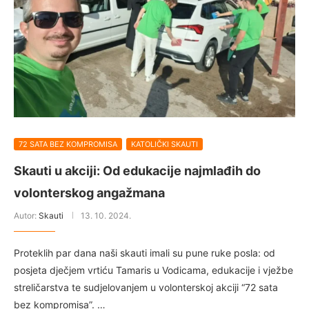
72 SATA BEZ KOMPROMISA
KATOLIČKI SKAUTI
Skauti u akciji: Od edukacije najmlađih do
volonterskog angažmana
Autor:
Skauti
13. 10. 2024.
Proteklih par dana naši skauti imali su pune ruke posla: od
posjeta dječjem vrtiću Tamaris u Vodicama, edukacije i vježbe
streličarstva te sudjelovanjem u volonterskoj akciji “72 sata
bez kompromisa”. …