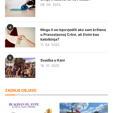
08. 04. 2025.
4
Mogu li se ispovjediti ako sam krštena
u Pravoslavnoj Crkvi, ali živim kao
katolkinja?
11. 04. 2025.
5
Svadba u Kani
18. 01. 2025.
ZADNJE OBJAVE