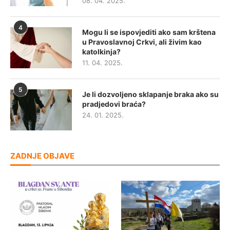
08. 04. 2025.
4
Mogu li se ispovjediti ako sam krštena
u Pravoslavnoj Crkvi, ali živim kao
katolkinja?
11. 04. 2025.
5
Je li dozvoljeno sklapanje braka ako su
pradjedovi braća?
24. 01. 2025.
ZADNJE OBJAVE