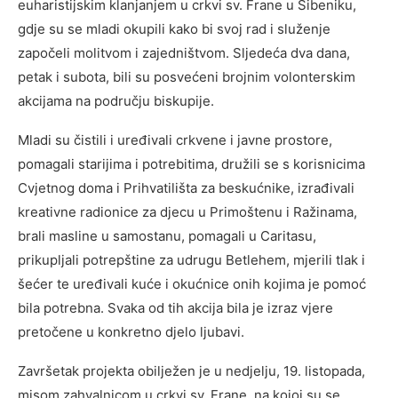
euharistijskim klanjanjem u crkvi sv. Frane u Šibeniku,
gdje su se mladi okupili kako bi svoj rad i služenje
započeli molitvom i zajedništvom. Sljedeća dva dana,
petak i subota, bili su posvećeni brojnim volonterskim
akcijama na području biskupije.
Mladi su čistili i uređivali crkvene i javne prostore,
pomagali starijima i potrebitima, družili se s korisnicima
Cvjetnog doma i Prihvatilišta za beskućnike, izrađivali
kreativne radionice za djecu u Primoštenu i Ražinama,
brali masline u samostanu, pomagali u Caritasu,
prikupljali potrepštine za udrugu Betlehem, mjerili tlak i
šećer te uređivali kuće i okućnice onih kojima je pomoć
bila potrebna. Svaka od tih akcija bila je izraz vjere
pretočene u konkretno djelo ljubavi.
Završetak projekta obilježen je u nedjelju, 19. listopada,
misom zahvalnicom u crkvi sv. Frane, na kojoj su se