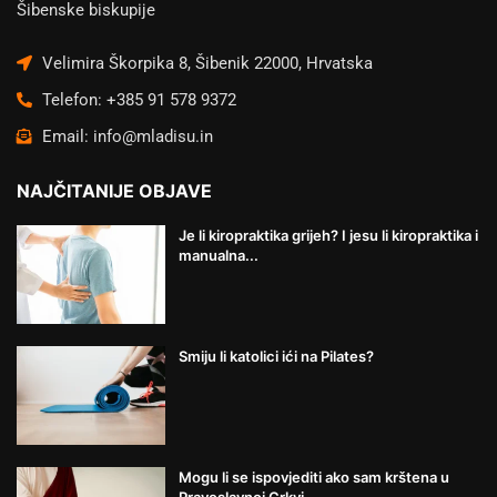
Šibenske biskupije
Velimira Škorpika 8, Šibenik 22000, Hrvatska
Telefon: +385 91 578 9372
Email: info@mladisu.in
NAJČITANIJE OBJAVE
Je li kiropraktika grijeh? I jesu li kiropraktika i
manualna...
Smiju li katolici ići na Pilates?
Mogu li se ispovjediti ako sam krštena u