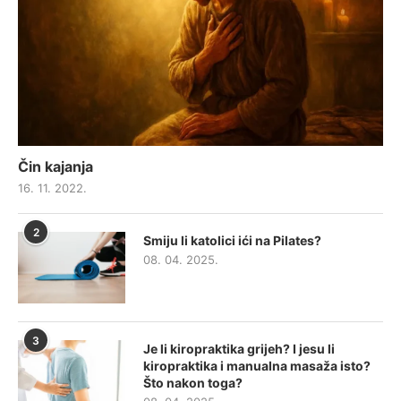
Čin kajanja
16. 11. 2022.
2
Smiju li katolici ići na Pilates?
08. 04. 2025.
3
Je li kiropraktika grijeh? I jesu li
kiropraktika i manualna masaža isto?
Što nakon toga?