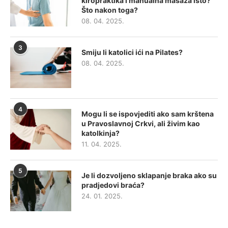
kiropraktika i manualna masaža isto?
Što nakon toga?
08. 04. 2025.
3
Smiju li katolici ići na Pilates?
08. 04. 2025.
4
Mogu li se ispovjediti ako sam krštena
u Pravoslavnoj Crkvi, ali živim kao
katolkinja?
11. 04. 2025.
5
Je li dozvoljeno sklapanje braka ako su
pradjedovi braća?
24. 01. 2025.