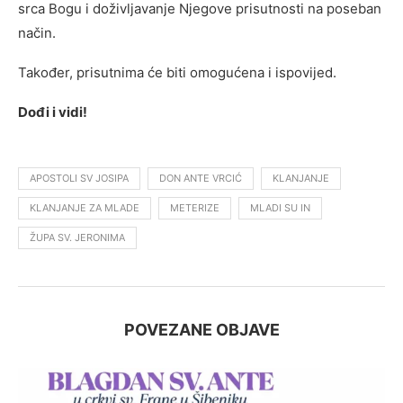
srca Bogu i doživljavanje Njegove prisutnosti na poseban
način.
Također, prisutnima će biti omogućena i ispovijed.
Dođi i vidi!
APOSTOLI SV JOSIPA
DON ANTE VRCIĆ
KLANJANJE
KLANJANJE ZA MLADE
METERIZE
MLADI SU IN
ŽUPA SV. JERONIMA
POVEZANE OBJAVE