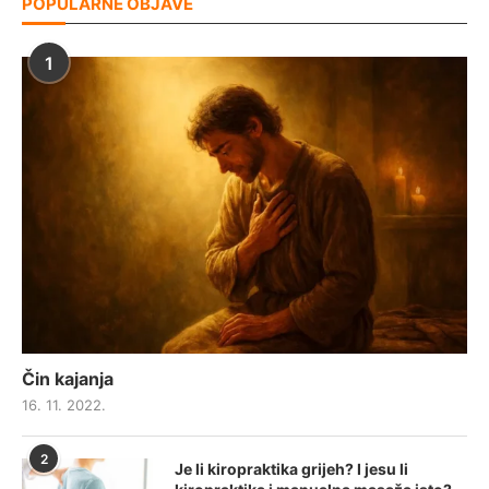
POPULARNE OBJAVE
1
Čin kajanja
16. 11. 2022.
2
Je li kiropraktika grijeh? I jesu li