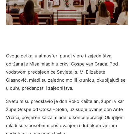
Ovoga petka, u atmosferi punoj vjere i zajedništva,
održana je Misa mladih u crkvi Gospe van Grada. Pod
vodstvom predsjednice Savjeta, s. M. Elizabete
Glasnović, mladi su zajedno molili krunicu, okupljajući se
u duhu predanosti i zajedništva.
Svetu misu predslavio je don Roko Kaštelan, župni vikar
župe Gospe od Otoka – Solin, uz sudjelovanje don Ante
Vrcića, povjerenika za mlade, u koncelebraciji. Okupljeni
mladi su s posebnim poštovanjem i dubokom vjerom
sudjelovali u misnom slavlju.