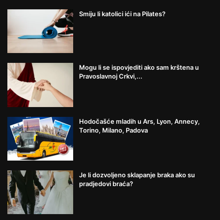
Smiju li katolici ići na Pilates?
Mogu li se ispovjediti ako sam krštena u
Pravoslavnoj Crkvi,...
Hodočašće mladih u Ars, Lyon, Annecy,
Torino, Milano, Padova
Je li dozvoljeno sklapanje braka ako su
pradjedovi braća?