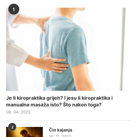
1
Je li kiropraktika grijeh? I jesu li kiropraktika i
manualna masaža isto? Što nakon toga?
08. 04. 2025.
2
Čin kajanja
16. 11. 2022.