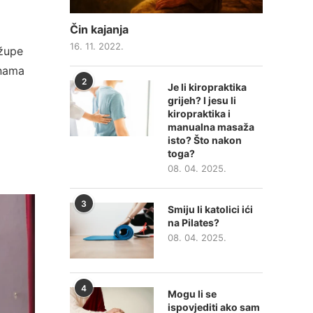
Čin kajanja
16. 11. 2022.
 župe
enama
2
Je li kiropraktika
grijeh? I jesu li
kiropraktika i
manualna masaža
isto? Što nakon
toga?
08. 04. 2025.
3
Smiju li katolici ići
na Pilates?
08. 04. 2025.
4
Mogu li se
ispovjediti ako sam