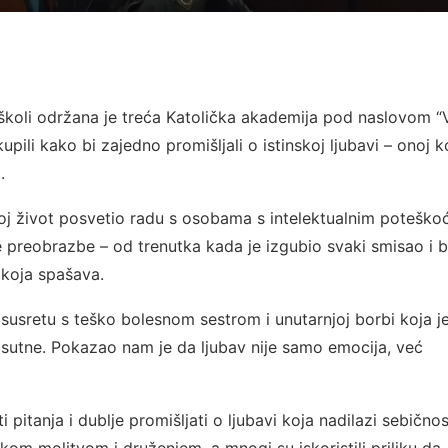
 školi održana je treća Katolička akademija pod naslovom “
upili kako bi zajedno promišljali o istinskoj ljubavi – onoj k
.
svoj život posvetio radu s osobama s intelektualnim potešk
e preobrazbe – od trenutka kada je izgubio svaki smisao i b
i koja spašava.
usretu s teško bolesnom sestrom i unutarnjoj borbi koja j
isutne. Pokazao nam je da ljubav nije samo emocija, već
i pitanja i dublje promišljati o ljubavi koja nadilazi sebičnos
ičkom molitvom i druženjem, a mnogi su iskoristili priliku da