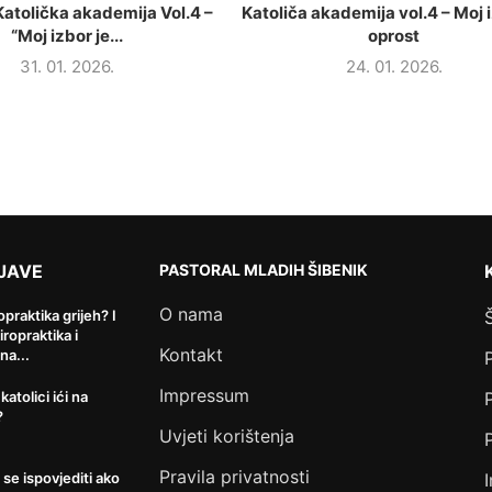
atolička akademija Vol.4 –
Katoliča akademija vol.4 – Moj i
“Moj izbor je...
oprost
31. 01. 2026.
24. 01. 2026.
JAVE
PASTORAL MLADIH ŠIBENIK
O nama
ropraktika grijeh? I
kiropraktika i
Kontakt
na...
Impressum
 katolici ići na
?
Uvjeti korištenja
Pravila privatnosti
 se ispovjediti ako