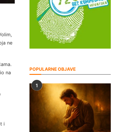
Volim,
oja ne
oćama.
POPULARNE OBJAVE
io na
1
e
t i