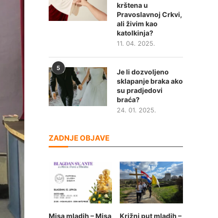
krštena u
Pravoslavnoj Crkvi,
ali živim kao
katolkinja?
11. 04. 2025.
5
Je li dozvoljeno
sklapanje braka ako
su pradjedovi
braća?
24. 01. 2025.
ZADNJE OBJAVE
Misa mladih – Misa
Križni put mladih –