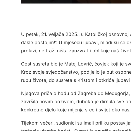
U petak, 21. veljače 2025., u Katoličkoj osnovnoj
dakle postojim!”. U mjesecu ljubavi, mladi su se ok
prolazi, ne traži ništa zauzvrat i oblikuje naš život
Gost susreta bio je Matej Lovrić, čovjek koji je 
Kroz svoje svjedočanstvo, podijelio je put osobn
rubu života, do susreta s Kristom i otkrića ljubav
Njegova priča o hodu od Zagreba do Međugorja, s
završila novim pozivom, duboko je dirnula sve pr
konkretno djelo koje mijenja srce i svijet oko nas.
Tijekom večeri, sudionici su imali priliku postavljat
traženje vlastite koristi. Susret je završio zajedn