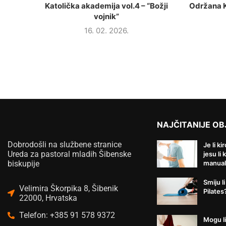
Katolička akademija vol.4 – “Božji
Održana K
vojnik”
16. 02. 2026.
NAJČITANIJE OB
Dobrodošli na službene stranice
Je li ki
Ureda za pastoral mladih Šibenske
jesu li 
biskupije
manual
Smiju li
Velimira Škorpika 8, Šibenik
Pilates
22000, Hrvatska
Telefon: +385 91 578 9372
Mogu li