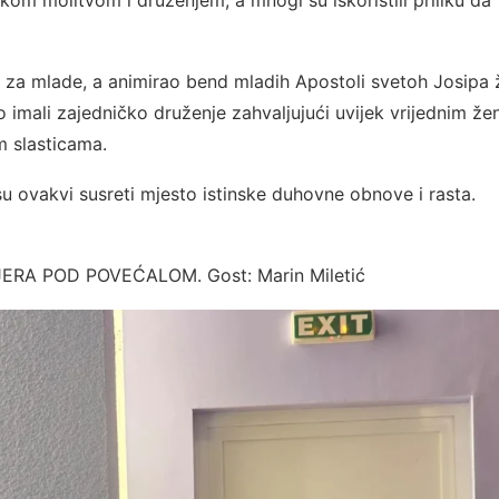
a za mlade, a animirao bend mladih Apostoli svetoh Josipa
imali zajedničko druženje zahvaljujući uvijek vrijednim ž
m slasticama.
u ovakvi susreti mjesto istinske duhovne obnove i rasta.
: VJERA POD POVEĆALOM. Gost: Marin Miletić