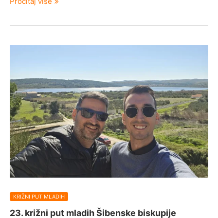
Pročitaj više
KRIŽNI PUT MLADIH
23. križni put mladih Šibenske biskupije