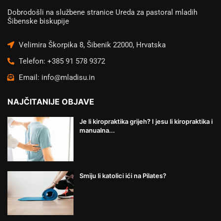
Dobrodošli na službene stranice Ureda za pastoral mladih
Šibenske biskupije
Velimira Škorpika 8, Šibenik 22000, Hrvatska
Telefon: +385 91 578 9372
Email: info@mladisu.in
NAJČITANIJE OBJAVE
Je li kiropraktika grijeh? I jesu li kiropraktika i
manualna...
Smiju li katolici ići na Pilates?