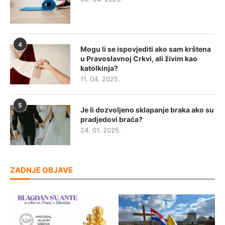
4
Mogu li se ispovjediti ako sam krštena
u Pravoslavnoj Crkvi, ali živim kao
katolkinja?
11. 04. 2025.
5
Je li dozvoljeno sklapanje braka ako su
pradjedovi braća?
24. 01. 2025.
ZADNJE OBJAVE