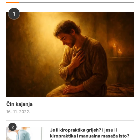
1
Čin kajanja
16. 11. 2022.
2
Je li kiropraktika grijeh? I jesu li
kiropraktika i manualna masaža isto?