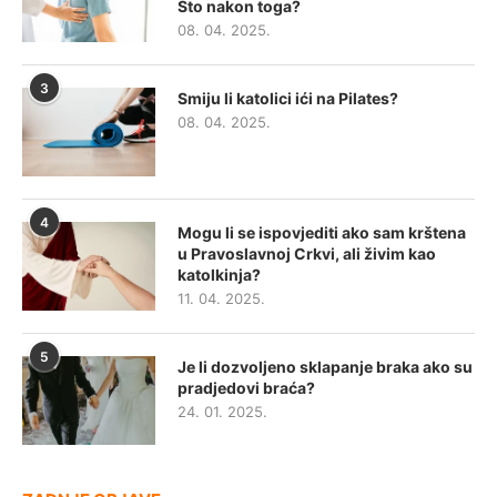
Što nakon toga?
08. 04. 2025.
3
Smiju li katolici ići na Pilates?
08. 04. 2025.
4
Mogu li se ispovjediti ako sam krštena
u Pravoslavnoj Crkvi, ali živim kao
katolkinja?
11. 04. 2025.
5
Je li dozvoljeno sklapanje braka ako su
pradjedovi braća?
24. 01. 2025.