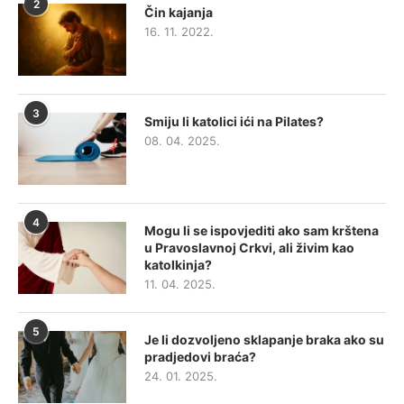
2
Čin kajanja
16. 11. 2022.
3
Smiju li katolici ići na Pilates?
08. 04. 2025.
4
Mogu li se ispovjediti ako sam krštena
u Pravoslavnoj Crkvi, ali živim kao
katolkinja?
11. 04. 2025.
5
Je li dozvoljeno sklapanje braka ako su
pradjedovi braća?
24. 01. 2025.