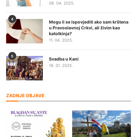
08. 04. 2025.
4
Mogu li se ispovjediti ako sam krštena
u Pravoslavnoj Crkvi, ali živim kao
katolkinja?
11. 04. 2025.
5
Svadba u Kani
18. 01. 2025.
ZADNJE OBJAVE