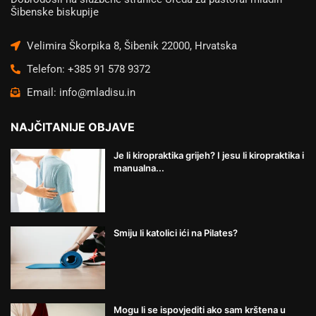
Šibenske biskupije
Velimira Škorpika 8, Šibenik 22000, Hrvatska
Telefon: +385 91 578 9372
Email: info@mladisu.in
NAJČITANIJE OBJAVE
Je li kiropraktika grijeh? I jesu li kiropraktika i
manualna...
Smiju li katolici ići na Pilates?
Mogu li se ispovjediti ako sam krštena u