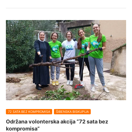
72 SATA BEZ KOMPROMISA
ŠIBENSKA BISKUPIJA
Održana volonterska akcija “72 sata bez
kompromisa”