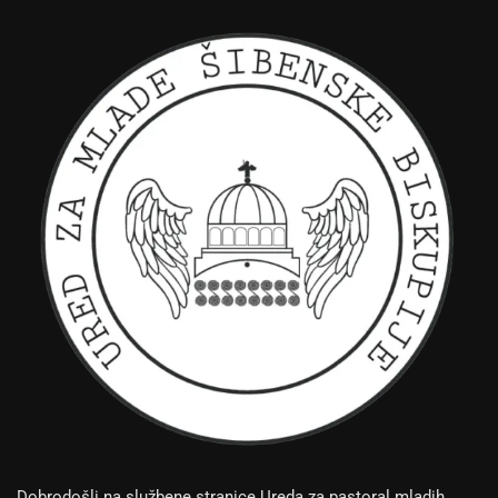
Dobrodošli na službene stranice Ureda za pastoral mladih