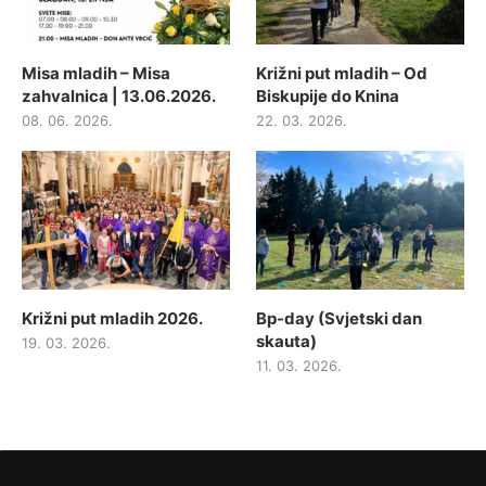
Misa mladih – Misa
Križni put mladih – Od
zahvalnica | 13.06.2026.
Biskupije do Knina
08. 06. 2026.
22. 03. 2026.
Križni put mladih 2026.
Bp-day (Svjetski dan
skauta)
19. 03. 2026.
11. 03. 2026.