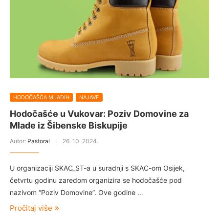
HODOČAŠĆA MLADIH
NAJAVE
Hodočašće u Vukovar: Poziv Domovine za
Mlade iz Šibenske Biskupije
Autor:
Pastoral
26. 10. 2024.
U organizaciji SKAC_ST-a u suradnji s SKAC-om Osijek,
četvrtu godinu zaredom organizira se hodočašće pod
nazivom “Poziv Domovine”. Ove godine …
Pročitaj više