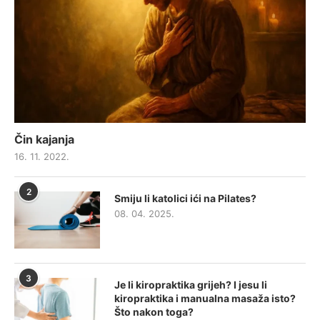
Čin kajanja
16. 11. 2022.
2
Smiju li katolici ići na Pilates?
08. 04. 2025.
3
Je li kiropraktika grijeh? I jesu li
kiropraktika i manualna masaža isto?
Što nakon toga?