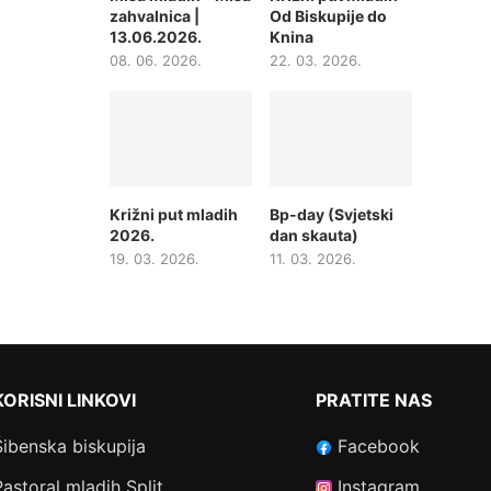
zahvalnica |
Od Biskupije do
13.06.2026.
Knina
08. 06. 2026.
22. 03. 2026.
Križni put mladih
Bp-day (Svjetski
2026.
dan skauta)
19. 03. 2026.
11. 03. 2026.
KORISNI LINKOVI
PRATITE NAS
Šibenska biskupija
Facebook
Pastoral mladih Split
Instagram