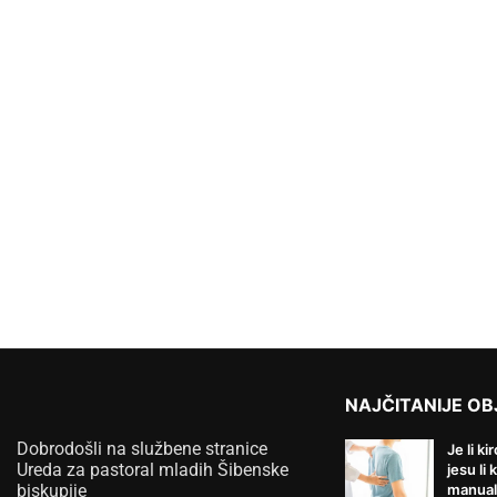
NAJČITANIJE OB
Dobrodošli na službene stranice
Je li ki
Ureda za pastoral mladih Šibenske
jesu li 
biskupije
manual