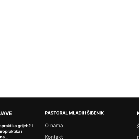
JAVE
PASTORAL MLADIH ŠIBENIK
O nama
ropraktika grijeh? I
kiropraktika i
Kontakt
na...