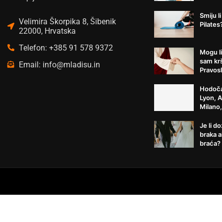
Smiju li
Velimira Škorpika 8, Šibenik
Pilates
22000, Hrvatska
Telefon: +385 91 578 9372
Mogu li
sam kr
Email: info@mladisu.in
Pravosl
Hodoča
Lyon, 
Milano
Je li d
braka a
braća?