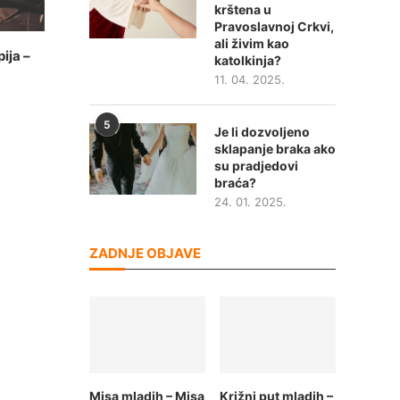
krštena u
Pravoslavnoj Crkvi,
ali živim kao
ija –
katolkinja?
11. 04. 2025.
5
Je li dozvoljeno
sklapanje braka ako
su pradjedovi
braća?
24. 01. 2025.
ZADNJE OBJAVE
Misa mladih – Misa
Križni put mladih –