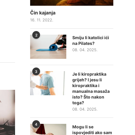
Čin kajanja
16. 11. 2022.
2
Smiju li katolici ići
na Pilates?
08. 04. 2025.
3
Je li kiropraktika
grijeh? I jesu li
kiropraktika i
manualna masaža
isto? Što nakon
toga?
08. 04. 2025.
4
Mogu li se
ispovjediti ako sam