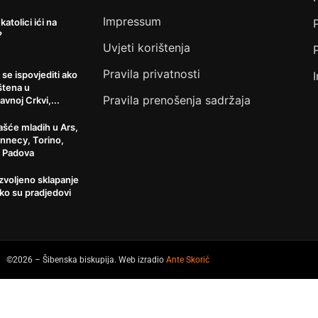
Impressum
 katolici ići na
?
Uvjeti korištenja
Pravila privatnosti
 se ispovjediti ako
štena u
Pravila prenošenja sadržaja
avnoj Crkvi,...
šće mladih u Ars,
Annecy, Torino,
, Padova
ozvoljeno sklapanje
ko su pradjedovi
©2026 – Šibenska biskupija. Web izradio
Ante Skorić