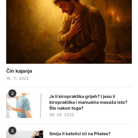
Čin kajanja
16. 11. 2022.
2
Je li kiropraktika grijeh? I jesu li
kiropraktika i manualna masaža isto?
Što nakon toga?
08. 04. 2025.
3
Smiju li katolici ići na Pilates?