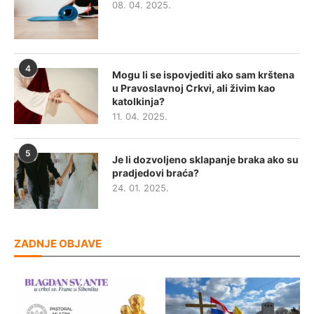
08. 04. 2025.
4
Mogu li se ispovjediti ako sam krštena
u Pravoslavnoj Crkvi, ali živim kao
katolkinja?
11. 04. 2025.
5
Je li dozvoljeno sklapanje braka ako su
pradjedovi braća?
24. 01. 2025.
ZADNJE OBJAVE