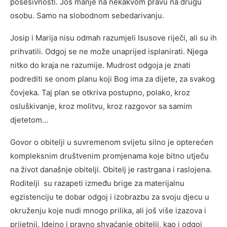
posesivnosti. Još manje na nekakvom pravu na drugu
osobu. Samo na slobodnom sebedarivanju.
Josip i Marija nisu odmah razumjeli Isusove riječi, ali su ih
prihvatili. Odgoj se ne može unaprijed isplanirati. Njega
nitko do kraja ne razumije. Mudrost odgoja je znati
podrediti se onom planu koji Bog ima za dijete, za svakog
čovjeka. Taj plan se otkriva postupno, polako, kroz
osluškivanje, kroz molitvu, kroz razgovor sa samim
djetetom…
Govor o obitelji u suvremenom svijetu silno je opterećen
kompleksnim društvenim promjenama koje bitno utječu
na život današnje obitelji. Obitelj je rastrgana i raslojena.
Roditelji su razapeti između brige za materijalnu
egzistenciju te dobar odgoj i izobrazbu za svoju djecu u
okruženju koje nudi mnogo prilika, ali još više izazova i
prijetnji. Idejno i pravno shvaćanje obitelji, kao i odgoj