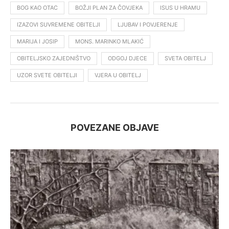
BOG KAO OTAC
BOŽJI PLAN ZA ČOVJEKA
ISUS U HRAMU
IZAZOVI SUVREMENE OBITELJI
LJUBAV I POVJERENJE
MARIJA I JOSIP
MONS. MARINKO MLAKIĆ
OBITELJSKO ZAJEDNIŠTVO
ODGOJ DJECE
SVETA OBITELJ
UZOR SVETE OBITELJI
VJERA U OBITELJ
POVEZANE OBJAVE