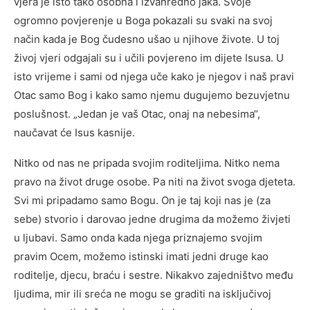
vjera je isto tako osobna i izvanredno jaka. Svoje
ogromno povjerenje u Boga pokazali su svaki na svoj
način kada je Bog čudesno ušao u njihove živote. U toj
živoj vjeri odgajali su i učili povjereno im dijete Isusa. U
isto vrijeme i sami od njega uče kako je njegov i naš pravi
Otac samo Bog i kako samo njemu dugujemo bezuvjetnu
poslušnost. „Jedan je vaš Otac, onaj na nebesima“,
naučavat će Isus kasnije.
Nitko od nas ne pripada svojim roditeljima. Nitko nema
pravo na život druge osobe. Pa niti na život svoga djeteta.
Svi mi pripadamo samo Bogu. On je taj koji nas je (za
sebe) stvorio i darovao jedne drugima da možemo živjeti
u ljubavi. Samo onda kada njega priznajemo svojim
pravim Ocem, možemo istinski imati jedni druge kao
roditelje, djecu, braću i sestre. Nikakvo zajedništvo među
ljudima, mir ili sreća ne mogu se graditi na isključivoj