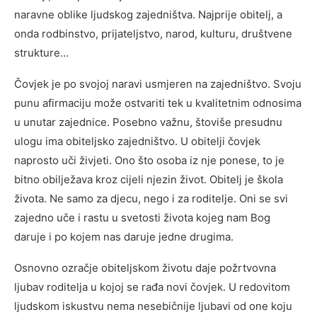
naravne oblike ljudskog zajedništva. Najprije obitelj, a
onda rodbinstvo, prijateljstvo, narod, kulturu, društvene
strukture…
Čovjek je po svojoj naravi usmjeren na zajedništvo. Svoju
punu afirmaciju može ostvariti tek u kvalitetnim odnosima
u unutar zajednice. Posebno važnu, štoviše presudnu
ulogu ima obiteljsko zajedništvo. U obitelji čovjek
naprosto uči živjeti. Ono što osoba iz nje ponese, to je
bitno obilježava kroz cijeli njezin život. Obitelj je škola
života. Ne samo za djecu, nego i za roditelje. Oni se svi
zajedno uče i rastu u svetosti života kojeg nam Bog
daruje i po kojem nas daruje jedne drugima.
Osnovno ozračje obiteljskom životu daje požrtvovna
ljubav roditelja u kojoj se rađa novi čovjek. U redovitom
ljudskom iskustvu nema nesebičnije ljubavi od one koju