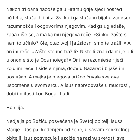
Nakon tri dana nađoše ga u Hramu gdje sjedi posred
učitelja, sluša ih i pita. Svi koji ga slušahu bijahu zaneseni
razumnošću i odgovorima njegovim. Kad ga ugledaše,
zapanjiše se, a majka mu njegova reče: »Sinko, zašto si
nam to učinio? Gle, otac tvoj i ja žalosni smo te tražili.« A
on im reče: »Zašto ste me tražili? Niste li znali da mi je biti
u onome što je Oca mojega?« Oni ne razumješe riječi
koju im reče. I siđe s njima, dođe u Nazaret i bijaše im
poslušan. A majka je njegova brižno čuvala sve ove
uspomene u svom srcu. A Isus napredovaše u mudrosti,
dobi i milosti kod Boga i ljudi
Honilija:
Nedjelja po Božiću posvećena je Svetoj obitelji Isusa,
Marije i Josipa. Rođenjem od žene, u sasvim konkretnoj
obitelji, Isus posvećuje i uzdiže na razinu svetosti sve