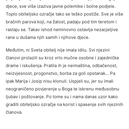
djece, sve više izaziva javne polemike i bolne podjele.
Toplo obiteljsko ozračje tako se teško postiže. Sve je više
bračnih parova koji, na žalost, padaju pod tim teretom i
rastaju se. Takav ishod neminovno ostavlja nezacjeljive
rane u dušama njih samih i njihove djece.
Međutim, ni Sveta obitelj nije imala idilu. Svi njezini
članovi prolazili su kroz vrlo mučne osobne i zajedničke
drame i iskušenja. Pratila ih je neimaština, odbačenost,
neizvjesnost, progonstvo, borba za goli opstanak… Pa
ipak Marija i Josip nisu klonuli. Uspjeli su, jer su imali
neograničeno povjerenje u Boga te iskrenu međusobnu
ljubav i poštovanje. Po tome su i nama danas uzor kako
graditi obiteljsko ozračje na korist i spasenje svih njezinih
članova.