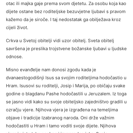
otac ili majka gaje prema svom djetetu. Za osobu koja kao
dijete ostane bez roditeljske bezuvjetne ljubavi s pravom
kažemo da je siroče. I taj nedostatak ga obilježava kroz
cijeli život.
Crkva u Svetoj obitelji vidi uzor obitelj. Sveta obitelj
savršena je preslika trojstvene božanske ljubavi u ljudske
odnose.
Misno evanđelje nam donosi zgodu kada je
dvanaestogodišnji Isus sa svojim roditeljima hodočastio u
Hram. Isusovi su roditelji, Josip i Marija, po običaju svake
godine o blagdanu Pashe hodočastili u Jeruzalem. Iz toga
se jasno vidi kako su svoje obiteljsko zajedništvo gradili u
ozračju vjere. Njihova vjera je izgrađena na temeljima
objave i tradicije Izabranog naroda. Oni drže važnim
hodočastiti u Hram i tamo voditi svoje dijete. Njihova