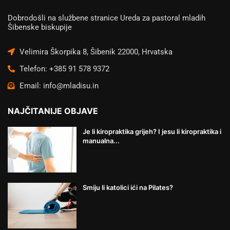
Dobrodošli na službene stranice Ureda za pastoral mladih
Šibenske biskupije
Velimira Škorpika 8, Šibenik 22000, Hrvatska
Telefon: +385 91 578 9372
Email: info@mladisu.in
NAJČITANIJE OBJAVE
Je li kiropraktika grijeh? I jesu li kiropraktika i
manualna...
Smiju li katolici ići na Pilates?