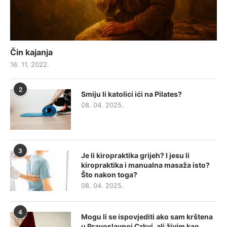
Čin kajanja
16. 11. 2022.
2
Smiju li katolici ići na Pilates?
08. 04. 2025.
3
Je li kiropraktika grijeh? I jesu li
kiropraktika i manualna masaža isto?
Što nakon toga?
08. 04. 2025.
4
Mogu li se ispovjediti ako sam krštena
u Pravoslavnoj Crkvi, ali živim kao