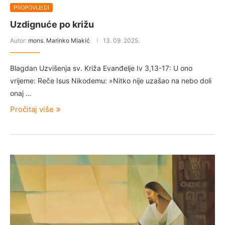
PROPOVIJEDI
Uzdignuće po križu
Autor:
mons. Marinko Mlakić
13. 09. 2025.
Blagdan Uzvišenja sv. Križa Evanđelje Iv 3,13-17: U ono
vrijeme: Reče Isus Nikodemu: »Nitko nije uzašao na nebo doli
onaj …
Pročitaj više