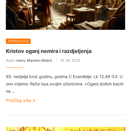
PROPOVIJEDI
Kristov oganj nemira i razdjeljenja
Autor:
mons. Marinko Mlakić
16. 08. 2025.
XX. nedjelja kroz godinu, godina C Evanđelje: Lk 12,49-53: U
ono vrijeme: Reče Isus svojim učenicima: »Oganj dođoh baciti
na …
Pročitaj više