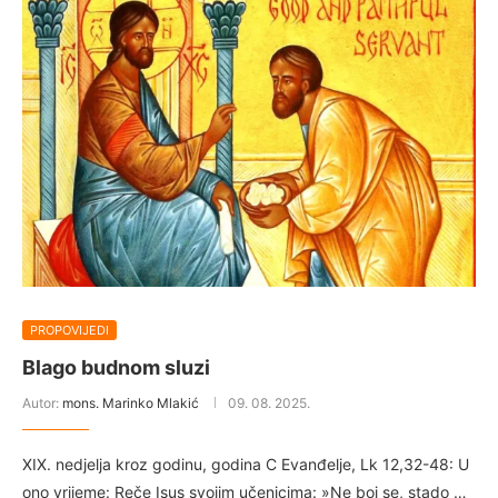
PROPOVIJEDI
Blago budnom sluzi
Autor:
mons. Marinko Mlakić
09. 08. 2025.
XIX. nedjelja kroz godinu, godina C Evanđelje, Lk 12,32-48: U
ono vrijeme: Reče Isus svojim učenicima: »Ne boj se, stado …