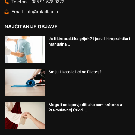
Telefon: +385 91 578 9372
Email: info@mladisu.in
NAJČITANIJE OBJAVE
Je li kiropraktika grijeh? I jesu li kiropraktika i
manualna...
Smiju li katolici ići na Pilates?
Mogu li se ispovjediti ako sam krštena u
Pravoslavnoj Crkvi,...