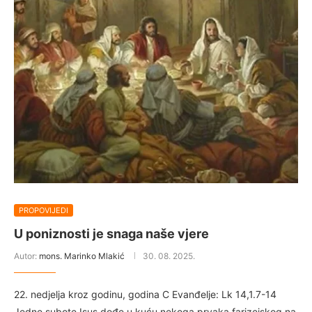
PROPOVIJEDI
U poniznosti je snaga naše vjere
Autor:
mons. Marinko Mlakić
30. 08. 2025.
22. nedjelja kroz godinu, godina C Evanđelje: Lk 14,1.7-14
Jedne subote Isus dođe u kuću nekoga prvaka farizejskog na