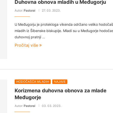
Duhovna obnova mladih u Međugorju
Autor:
Pastoral
27. 03. 2023.
U Međugorju je protekloga vikenda održano veliko hodoča
mladih iz Šibenske biskupije. Mladi su u Međugorje hodočast
duhovnoj pratnji …
Pročitaj više
HODOČAŠĆA MLADIH
NAJAVE
Korizmena duhovna obnova za mlade
Međugorje
Autor:
Pastoral
03. 03. 2023.