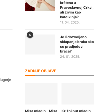
krštena u
Pravoslavnoj Crkvi,
ali živim kao
katolkinja?
11. 04. 2025.
5
Je li dozvoljeno
sklapanje braka ako
su pradjedovi
braća?
24. 01. 2025.
ZADNJE OBJAVE
đugorje
Misa mladih – Misa
Križni put mladih –