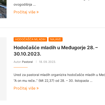
ovogodišnja …
Pročitaj više
HODOČAŠĆA MLADIH
NAJAVE
Hodočašće mladih u Međugorje 28. –
30.10.2023.
Autor:
Pastoral
18. 09. 2023.
Ured za pastoral mladih organizira hodočašće mladih u Me
“A on mu reče..” (Mt 22,37) od 28. – 30. listopada …
Pročitaj više