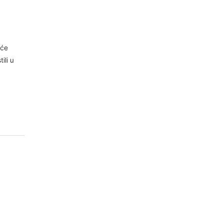
šće
ili u