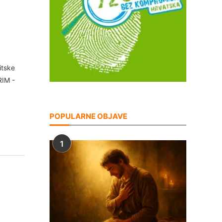
itske
RIM -
POPULARNE OBJAVE
1