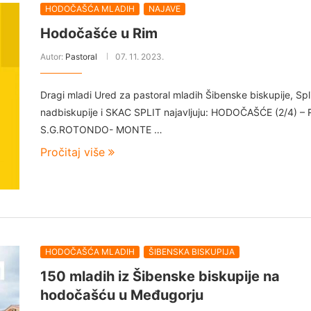
HODOČAŠĆA MLADIH
NAJAVE
Hodočašće u Rim
Autor:
Pastoral
07. 11. 2023.
Dragi mladi Ured za pastoral mladih Šibenske biskupije, Spl
nadbiskupije i SKAC SPLIT najavljuju: HODOČAŠĆE (2/4) – 
S.G.ROTONDO- MONTE …
Pročitaj više
HODOČAŠĆA MLADIH
ŠIBENSKA BISKUPIJA
150 mladih iz Šibenske biskupije na
hodočašću u Međugorju