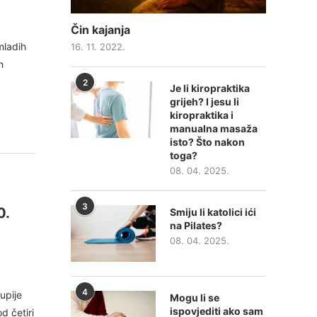
Čin kajanja
mladih
16. 11. 2022.
h
2
Je li kiropraktika
grijeh? I jesu li
kiropraktika i
manualna masaža
isto? Što nakon
toga?
08. 04. 2025.
3
0.
Smiju li katolici ići
na Pilates?
08. 04. 2025.
4
upije
Mogu li se
ispovjediti ako sam
d četiri