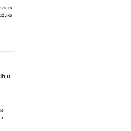
ovu za
 ožujka
ih u
ke
mo