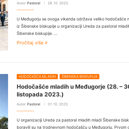
Autor:
Pastoral
28. 10. 2023.
U Međugorju se ovoga vikenda održava veliko hodočašće 
iz Šibenske biskupije u organizaciji Ureda za pastoral mladi
Šibenske biskupije. …
Pročitaj više
HODOČAŠĆA MLADIH
ŠIBENSKA BISKUPIJA
Hodočašće mladih u Međugorje (28. – 3
listopada 2023.)
Autor:
Pastoral
01. 10. 2023.
U organizaciji Ureda za pastoral mladih mladi Šibenske bisk
boravili su na trodnevnom hodočašću u Međugorju. Prvom o