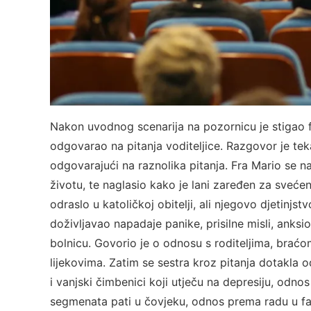
Nakon uvodnog scenarija na pozornicu je stigao fra
odgovarao na pitanja voditeljice. Razgovor je te
odgovarajući na raznolika pitanja. Fra Mario se na
životu, te naglasio kako je lani zaređen za svećen
odraslo u katoličkoj obitelji, ali njegovo djetinjst
doživljavao napadaje panike, prisilne misli, anksi
bolnicu. Govorio je o odnosu s roditeljima, braćo
lijekovima. Zatim se sestra kroz pitanja dotakla 
i vanjski čimbenici koji utječu na depresiju, odno
segmenata pati u čovjeku, odnos prema radu u fazi 