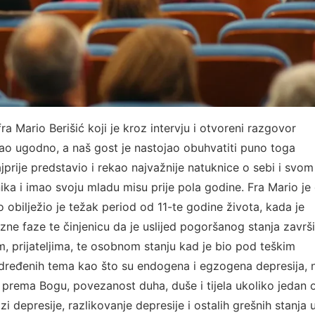
 Mario Berišić koji je kroz intervju i otvoreni razgovor
kao ugodno, a naš gost je nastojao obuhvatiti puno toga
jprije predstavio i rekao najvažnije natuknice o sebi i svom
ika i imao svoju mladu misu prije pola godine. Fra Mario je 
vo obilježio je težak period od 11-te godine života, kada je
ozne faze te činjenicu da je uslijed pogoršanog stanja završ
m, prijateljima, te osobnom stanju kad je bio pod teškim
određenih tema kao što su endogena i egzogena depresija, n
s prema Bogu, povezanost duha, duše i tijela ukoliko jedan o
depresije, razlikovanje depresije i ostalih grešnih stanja 