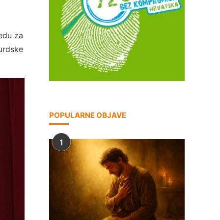
redu za
Lurdske
POPULARNE OBJAVE
1