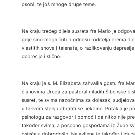
osobi, te još mnoge druge teme.
Na kraju trećeg dijela susreta fra Mario je odgov
gdje smo mogli čuti o odnosu roditelja prema djec
vlastitih snova i talenata, o razlikovanju depres
depresije i slično.
Na kraju je s. M. Elizabeta zahvalila gostu fra Ma
članovima Ureda za pastoral mladih Šibenske bisk
susret, te svima nazočnima za dolazak, sudjelovanj
u takvom stanju obratiti se nekome. Potakla je p
psihologu za razgovor i pomoć i da nitko nije pr
također svima, a posebno gospođama iz Župe sv. 
osjećaju dobrodošlo. Najavljena je također i iduć