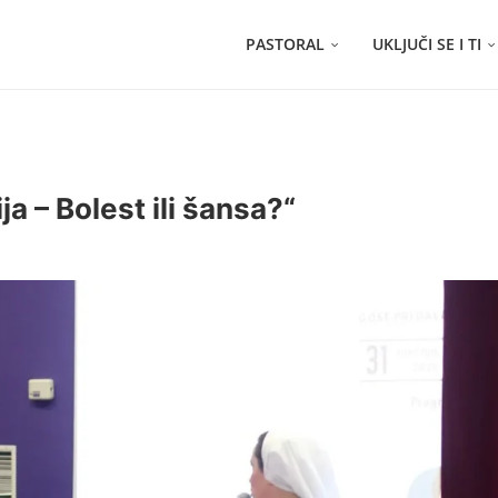
PASTORAL
UKLJUČI SE I TI
a – Bolest ili šansa?“