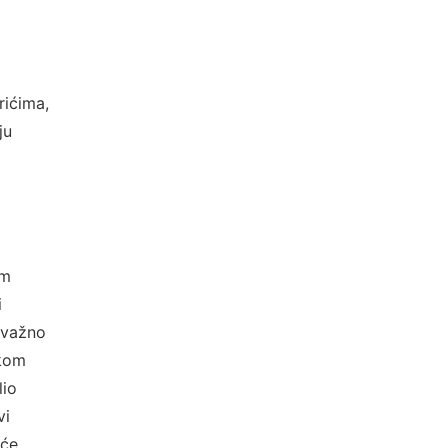
rićima,
ju
im
i
e važno
ekom
lio
vi
šće