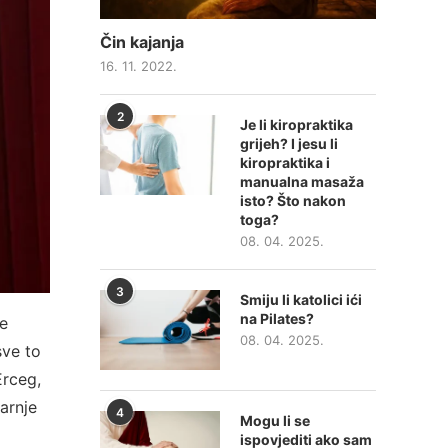
Čin kajanja
16. 11. 2022.
2
Je li kiropraktika
grijeh? I jesu li
kiropraktika i
manualna masaža
isto? Što nakon
toga?
08. 04. 2025.
3
Smiju li katolici ići
na Pilates?
še
08. 04. 2025.
sve to
Erceg,
arnje
4
Mogu li se
ispovjediti ako sam