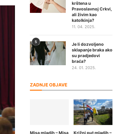
krštena u
Pravoslavnoj Crkvi,
ali živim kao
katolkinja?
11. 04. 2025.
5
Je li dozvoljeno
sklapanje braka ako
su pradjedovi
braća?
24. 01. 2025.
ZADNJE OBJAVE
Misa mladih – Misa
Križni put mladih –