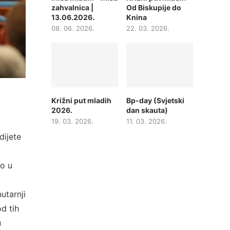
zahvalnica |
Od Biskupije do
13.06.2026.
Knina
08. 06. 2026.
22. 03. 2026.
Križni put mladih
Bp-day (Svjetski
2026.
dan skauta)
19. 03. 2026.
11. 03. 2026.
dijete
io u
utarnji
d tih
u