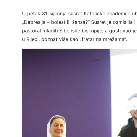
U petak 31. siječnja susret Katoličke akademije ob
„Depresija – bolest ili šansa?“ Susret je osmislila
pastoral mladih Šibenske biskupije, a gostovao j
u Rijeci, poznat više kao „fratar na mrežama“.