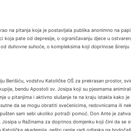
arao na pitanja koja je postavljala publika anonimno na papi
i koja pate od depresije, o ograničavanju djece u ostvaren
ije od duhovne suhoće, o kompleksima koji doprinose širenju
riju Berišiću, vodstvu Katoličke OŠ za prekrasan prostor, sv
upije, bendu Apostoli sv. Josipa koji su pjesmama animiral
e u pitanjima i aktivno slušanje te na kraju istakla kako j
risutne da se mogu obratiti svećenicima, redovnicama ili n
epušten sam sebi ukoliko potraži pomoć. Don Ante je zahva
Josipa u Ražinama za doprinos domjenku koji čini da se s
a Katolička akademija, nešto ranije radi odlaska na hodoča