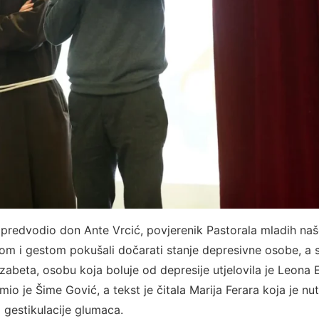
e predvodio don Ante Vrcić, povjerenik Pastorala mladih na
mikom i gestom pokušali dočarati stanje depresivne osobe, a 
Elizabeta, osobu koja boluje od depresije utjelovila je Leona 
o je Šime Gović, a tekst je čitala Marija Ferara koja je nut
o gestikulacije glumaca.