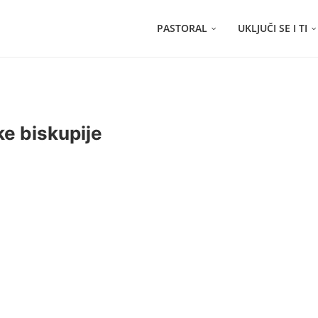
PASTORAL
UKLJUČI SE I TI
e biskupije