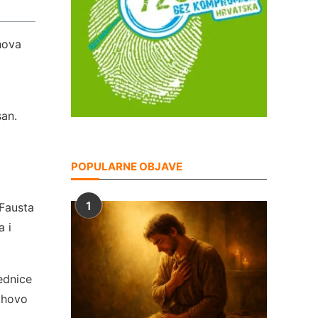
nova
san.
POPULARNE OBJAVE
1
 Fausta
a i
ednice
jihovo