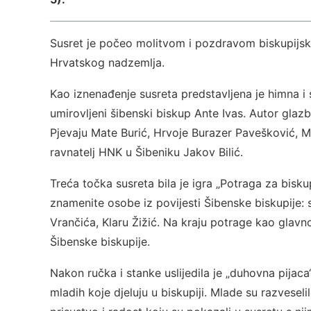
Susret je počeo molitvom i pozdravom biskupijs
Hrvatskog nadzemlja.
Kao iznenađenje susreta predstavljena je himna i 
umirovljeni šibenski biskup Ante Ivas. Autor gla
Pjevaju Mate Burić, Hrvoje Burazer Pavešković, Mat
ravnatelj HNK u Šibeniku Jakov Bilić.
Treća točka susreta bila je igra „Potraga za biskup
znamenite osobe iz povijesti Šibenske biskupije: s
Vrančića, Klaru Žižić. Na kraju potrage kao glavno
Šibenske biskupije.
Nakon ručka i stanke uslijedila je „duhovna pijac
mladih koje djeluju u biskupiji. Mlade su razveselile 