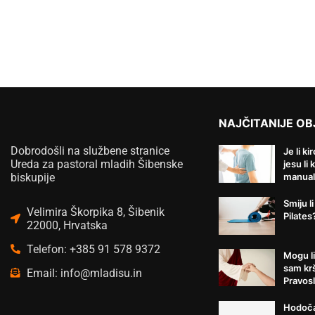
NAJČITANIJE OB
Dobrodošli na službene stranice
Je li ki
Ureda za pastoral mladih Šibenske
jesu li 
biskupije
manual
Smiju li
Velimira Škorpika 8, Šibenik
Pilates
22000, Hrvatska
Telefon: +385 91 578 9372
Mogu li
sam kr
Email: info@mladisu.in
Pravosl
Hodoča