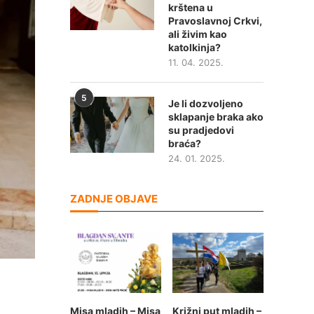
krštena u
Pravoslavnoj Crkvi,
ali živim kao
katolkinja?
11. 04. 2025.
5
Je li dozvoljeno
sklapanje braka ako
su pradjedovi
braća?
24. 01. 2025.
ZADNJE OBJAVE
Misa mladih – Misa
Križni put mladih –