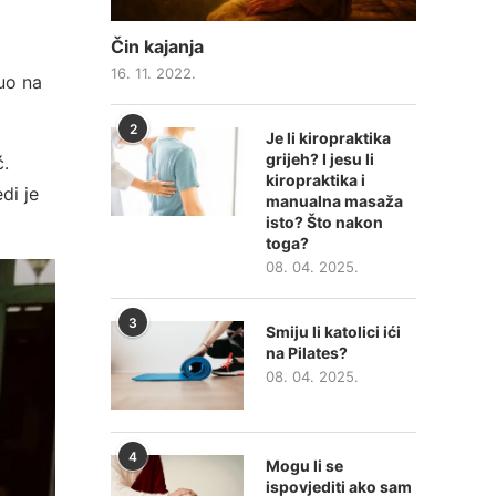
Čin kajanja
16. 11. 2022.
uo na
2
Je li kiropraktika
grijeh? I jesu li
ć.
kiropraktika i
di je
manualna masaža
isto? Što nakon
toga?
08. 04. 2025.
3
Smiju li katolici ići
na Pilates?
08. 04. 2025.
4
Mogu li se
ispovjediti ako sam