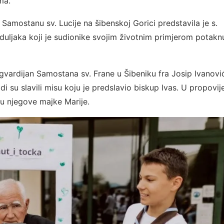
ma.
Samostanu sv. Lucije na šibenskoj Gorici predstavila je s.
rduljaka koji je sudionike svojim životnim primjerom potakn
vardijan Samostana sv. Frane u Šibeniku fra Josip Ivanovi
i su slavili misu koju je predslavio biskup Ivas. U propovije
ru njegove majke Marije.