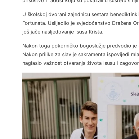
prisustvo i radost koju su pokazali u susretu s nji
U školskoj dvorani zajednicu sestara benediktinki 
Fortunata. Uslijedilo je svjedočanstvo Dražena O
još jače nasljedovanje Isusa Krista.
Nakon toga pokorničko bogoslužje predvodio je g
Nakon prilike za slavlje sakramenta ispovijedi mlad
naglasio važnost otvaranja života Isusu i zagovo