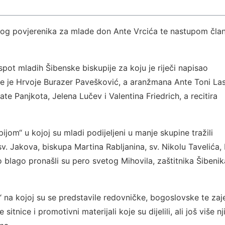
kog povjerenika za mlade don Ante Vrcića te nastupom čla
spot mladih Šibenske biskupije za koju je riječi napisao
zbe je Hrvoje Burazer Pavešković, a aranžmana Ante Toni La
e Panjkota, Jelena Lučev i Valentina Friedrich, a recitira
ijom“ u kojoj su mladi podijeljeni u manje skupine tražili
v. Jakova, biskupa Martina Rabljanina, sv. Nikolu Tavelića,
 blago pronašli su pero svetog Mihovila, zaštitnika Šibenik
a“ na kojoj su se predstavile redovničke, bogoslovske te zaj
sitnice i promotivni materijali koje su dijelili, ali još više n