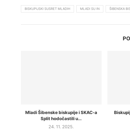
BISKUPIJSKI SUSRET MLADIH
MLADI SU IN
ŠIBENSKA BI
PO
Mladi Šibenske biskupije i SKAC-a
Biskupi
Split hodočastili u...
24. 11. 2025.