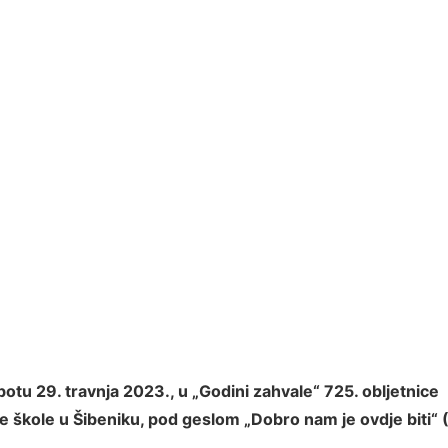
otu 29. travnja 2023., u „Godini zahvale“ 725. obljetnice
e škole u Šibeniku, pod geslom „Dobro nam je ovdje biti“ 