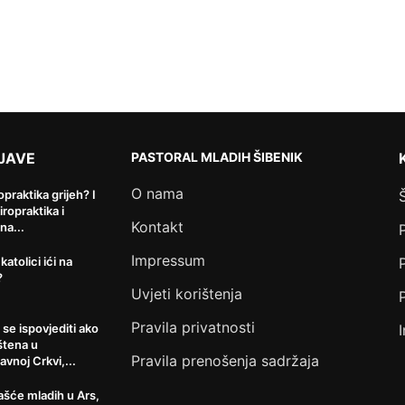
JAVE
PASTORAL MLADIH ŠIBENIK
O nama
ropraktika grijeh? I
kiropraktika i
Kontakt
na...
Impressum
 katolici ići na
?
Uvjeti korištenja
Pravila privatnosti
 se ispovjediti ako
štena u
Pravila prenošenja sadržaja
avnoj Crkvi,...
šće mladih u Ars,