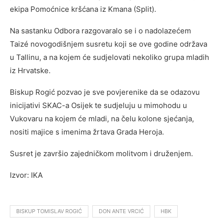
ekipa Pomoćnice kršćana iz Kmana (Split).
Na sastanku Odbora razgovaralo se i o nadolazećem
Taizé novogodišnjem susretu koji se ove godine održava
u Tallinu, a na kojem će sudjelovati nekoliko grupa mladih
iz Hrvatske.
Biskup Rogić pozvao je sve povjerenike da se odazovu
inicijativi SKAC-a Osijek te sudjeluju u mimohodu u
Vukovaru na kojem će mladi, na čelu kolone sjećanja,
nositi majice s imenima žrtava Grada Heroja.
Susret je završio zajedničkom molitvom i druženjem.
Izvor: IKA
BISKUP TOMISLAV ROGIĆ
DON ANTE VRCIĆ
HBK