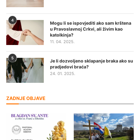
4
Mogu li se ispovjediti ako sam krštena
u Pravoslavnoj Crkvi, ali živim kao
katolkinja?
11. 04. 2025.
5
Je li dozvoljeno sklapanje braka ako su
pradjedovi braća?
24. 01. 2025.
ZADNJE OBJAVE