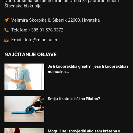
Dobrodošli na službene stranice Ureda za pastoral mladih
Šibenske biskupije
Velimira Škorpika 8, Šibenik 22000, Hrvatska
Telefon: +385 91 578 9372
Email: info@mladisu.in
NAJČITANIJE OBJAVE
Je li kiropraktika grijeh? I jesu li kiropraktika i
manualna...
Smiju li katolici ići na Pilates?
Mogu li se ispovjediti ako sam krštena u