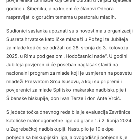
povjerenika za mlade koji će se održati u veljači sljedeće
godine u Šibeniku, a na kojem će članovi Odbora
raspravljati o gorućim temama u pastoralu mladih.
Sudionici sastanka upoznati su s novostima u organizaciji
Susreta hrvatske katoličke mladeži u Požegi te Jubileja
za mlade koji će se održati od 28. srpnja do 3. kolovoza
2025. u Rimu pod geslom „Hodočasnici nade“. U godini
Jubileja povjerenici će poseban naglasak staviti na
nacionalni program za mlade koji je usmjeren na posvetu
mladeži Presvetom Srcu Isusovu, a koji su pripremili
povjerenici za mlade Splitsko-makarske nadbiskupije i
Šibenske biskupije, don Ivan Terze i don Ante Vrcić.
Sljedeća točka dnevnog reda bila je evaluacija Završnice
katoličke malonogometne lige odigrane 1. i 2. lipnja 2024.
u Zagrebačkoj nadbiskupiji. Nastupilo je 10 ekipa
pobjednika biskupijskih liga, a ovogodišnji pobjednik je