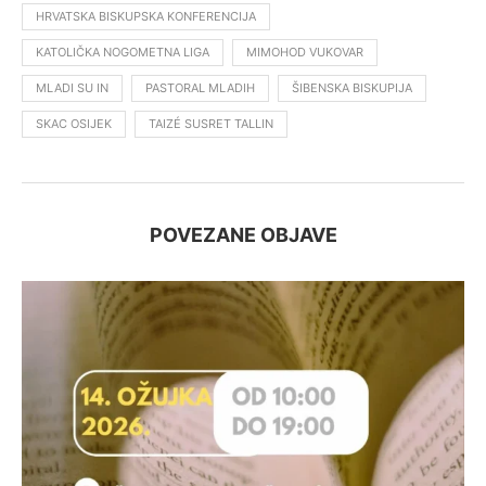
HRVATSKA BISKUPSKA KONFERENCIJA
KATOLIČKA NOGOMETNA LIGA
MIMOHOD VUKOVAR
MLADI SU IN
PASTORAL MLADIH
ŠIBENSKA BISKUPIJA
SKAC OSIJEK
TAIZÉ SUSRET TALLIN
POVEZANE OBJAVE