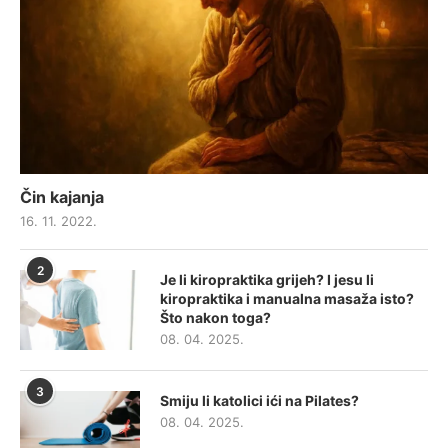
Čin kajanja
16. 11. 2022.
2
Je li kiropraktika grijeh? I jesu li
kiropraktika i manualna masaža isto?
Što nakon toga?
08. 04. 2025.
3
Smiju li katolici ići na Pilates?
08. 04. 2025.