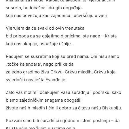
susreta, hodočašća i drugih događaja
koji nas povezuju kao zajednicu i učvršćuju u vjeri.
Vjerujem da će svaki od ovih trenutaka
biti prigoda da se osjetimo dionicima iste nade – Krista
koji nas okuplja, osnažuje i šalje.
Radujem se susretima koji su pred nama. Oni nisu samo
„točke kalendara“, nego prilike da
zajedno gradimo živu Crkvu, Crkvu mladih, Crkvu koja
svjedoči i naviješta Evanđelje.
Zato vas molim i očekujem vašu suradnju i podršku, kako
bismo zajedničkim snagama obogatili
živote naših mladih i činili dobro za čitavu našu Biskupiju.
Pozvani smo biti suradnici u jednom istom poslanju – da
Krista učinimo živim u srcima onih