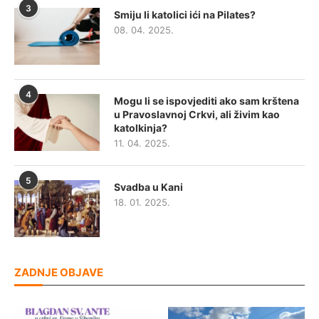
3
Smiju li katolici ići na Pilates?
08. 04. 2025.
4
Mogu li se ispovjediti ako sam krštena
u Pravoslavnoj Crkvi, ali živim kao
katolkinja?
11. 04. 2025.
5
Svadba u Kani
18. 01. 2025.
ZADNJE OBJAVE