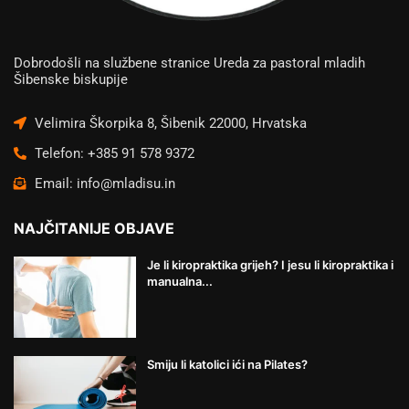
Dobrodošli na službene stranice Ureda za pastoral mladih
Šibenske biskupije
Velimira Škorpika 8, Šibenik 22000, Hrvatska
Telefon: +385 91 578 9372
Email: info@mladisu.in
NAJČITANIJE OBJAVE
Je li kiropraktika grijeh? I jesu li kiropraktika i
manualna...
Smiju li katolici ići na Pilates?