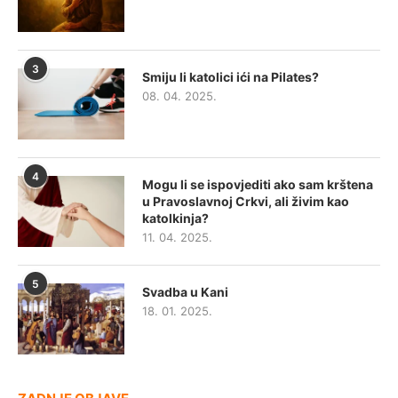
3
Smiju li katolici ići na Pilates?
08. 04. 2025.
4
Mogu li se ispovjediti ako sam krštena
u Pravoslavnoj Crkvi, ali živim kao
katolkinja?
11. 04. 2025.
5
Svadba u Kani
18. 01. 2025.