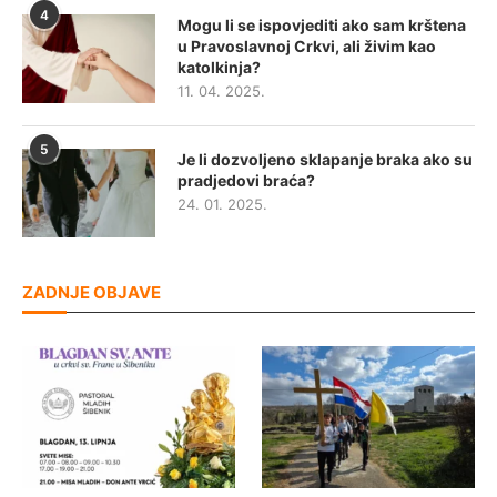
4
Mogu li se ispovjediti ako sam krštena
u Pravoslavnoj Crkvi, ali živim kao
katolkinja?
11. 04. 2025.
5
Je li dozvoljeno sklapanje braka ako su
pradjedovi braća?
24. 01. 2025.
ZADNJE OBJAVE