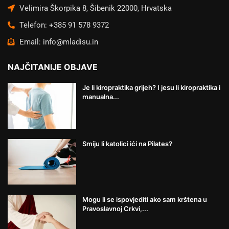
Velimira Škorpika 8, Šibenik 22000, Hrvatska
Telefon: +385 91 578 9372
Email: info@mladisu.in
NAJČITANIJE OBJAVE
Je li kiropraktika grijeh? I jesu li kiropraktika i
manualna...
Smiju li katolici ići na Pilates?
Mogu li se ispovjediti ako sam krštena u
Pravoslavnoj Crkvi,...