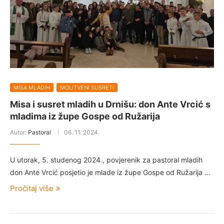
MISA MLADIH
MOLITVENI SUSRETI
Misa i susret mladih u Drnišu: don Ante Vrcić s
mladima iz župe Gospe od Ružarija
Autor:
Pastoral
06. 11. 2024.
U utorak, 5. studenog 2024., povjerenik za pastoral mladih
don Ante Vrcić posjetio je mlade iz župe Gospe od Ružarija …
Pročitaj više