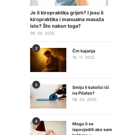
Je li kiropraktika grijeh? I jesu li
kiropraktika i manualna masaža
isto? Što nakon toga?
08. 04. 2025.
2
Čin kajanja
16. 11. 2022.
3
Smiju li katolici ići
na Pilates?
08. 04. 2025.
4
Mogu li se
ispovjediti ako sam