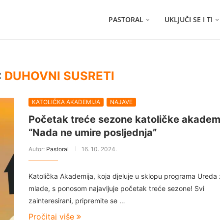
PASTORAL
UKLJUČI SE I TI
:
DUHOVNI SUSRETI
KATOLIČKA AKADEMIJA
NAJAVE
Početak treće sezone katoličke akademi
“Nada ne umire posljednja”
Autor:
Pastoral
16. 10. 2024.
Katolička Akademija, koja djeluje u sklopu programa Ureda
mlade, s ponosom najavljuje početak treće sezone! Svi
zainteresirani, pripremite se …
Pročitaj više