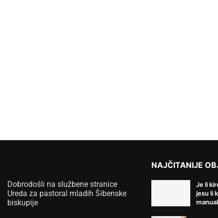
NAJČITANIJE OB
Dobrodošli na službene stranice
Je li ki
Ureda za pastoral mladih Šibenske
jesu li 
biskupije
manual