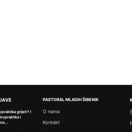
JAVE
PASTORAL MLADIH ŠIBENIK
O nama
ropraktika grijeh? I
kiropraktika i
Kontakt
na...