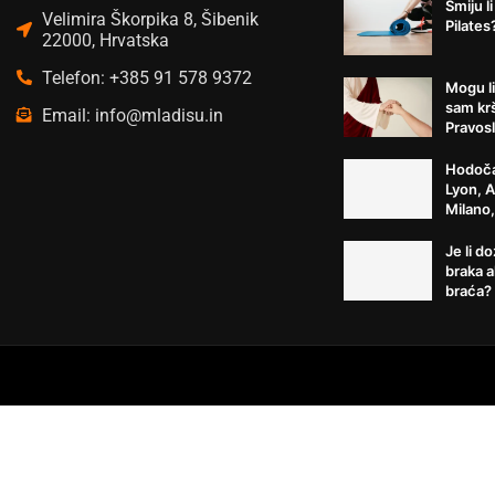
Smiju li
Velimira Škorpika 8, Šibenik
Pilates
22000, Hrvatska
Telefon: +385 91 578 9372
Mogu li
sam kr
Email: info@mladisu.in
Pravosl
Hodoča
Lyon, 
Milano
Je li d
braka a
braća?