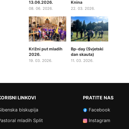
13.06.2026.
Knina
08. 06. 2026.
22. 03. 2026.
Križni put mladih
Bp-day (Svjetski
2026.
dan skauta)
19. 03. 2026.
11. 03. 2026.
KORISNI LINKOVI
PRATITE NAS
Šibenska biskupija
Facebook
Pastoral mladih Split
Instagram