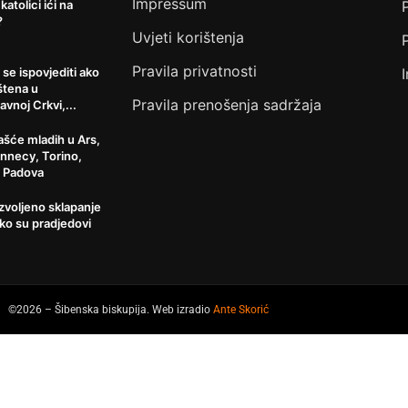
Impressum
 katolici ići na
?
Uvjeti korištenja
Pravila privatnosti
 se ispovjediti ako
štena u
Pravila prenošenja sadržaja
avnoj Crkvi,...
šće mladih u Ars,
Annecy, Torino,
, Padova
ozvoljeno sklapanje
ko su pradjedovi
©2026 – Šibenska biskupija. Web izradio
Ante Skorić