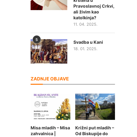
krštena u
Pravoslavnoj Crkvi,
ali živim kao
katolkinja?
11. 04. 2025.
5
Svadba u Kani
18. 01. 2025.
ZADNJE OBJAVE
Misa mladih – Misa
Križni put mladih –
zahvalnica |
Od Biskupije do