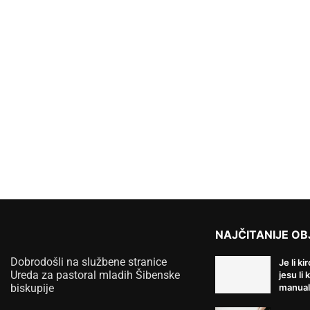
NAJČITANIJE OB
Dobrodošli na službene stranice
Je li ki
Ureda za pastoral mladih Šibenske
jesu li 
biskupije
manual