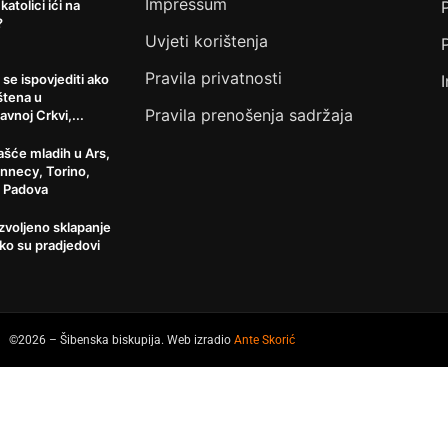
Impressum
 katolici ići na
?
Uvjeti korištenja
Pravila privatnosti
 se ispovjediti ako
štena u
Pravila prenošenja sadržaja
avnoj Crkvi,...
šće mladih u Ars,
Annecy, Torino,
, Padova
ozvoljeno sklapanje
ko su pradjedovi
©2026 – Šibenska biskupija. Web izradio
Ante Skorić