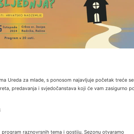
rama Ureda za mlade, s ponosom najavljuje početak treće s
susreta, predavanja i svjedočanstava koji će vam zasigurno 
i
 program raznovrsnih tema i gostiju. Sezonu otvaramo