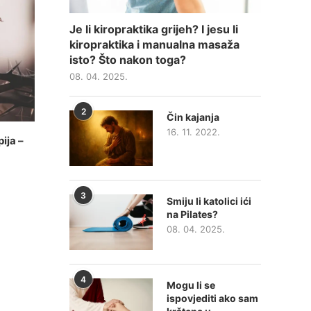
Je li kiropraktika grijeh? I jesu li
kiropraktika i manualna masaža
isto? Što nakon toga?
08. 04. 2025.
2
Čin kajanja
16. 11. 2022.
ija –
3
Smiju li katolici ići
na Pilates?
08. 04. 2025.
4
Mogu li se
ispovjediti ako sam