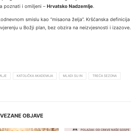
a poznati i omiljeni –
Hrvatsko Nadzemlje
.
akodnevnom smislu kao “misaona želja”. Kršćanska definicija
jerenju u Božji plan, bez obzira na neizvjesnosti i izazove.
MLJE
KATOLIČKA AKADEMIJA
MLADI SU IN
TREĆA SEZONA
VEZANE OBJAVE