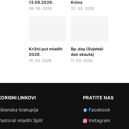
13.06.2026.
Knina
08. 06. 2026.
22. 03. 2026.
Križni put mladih
Bp-day (Svjetski
2026.
dan skauta)
19. 03. 2026.
11. 03. 2026.
KORISNI LINKOVI
PRATITE NAS
Šibenska biskupija
Facebook
Pastoral mladih Split
Instagram