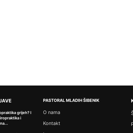
JAVE
PASTORAL MLADIH ŠIBENIK
O nama
ropraktika grijeh? I
kiropraktika i
Kontakt
na...