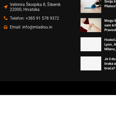
Smiju li
Velimira Škorpika 8, Šibenik
Pilates
22000, Hrvatska
Telefon: +385 91 578 9372
Mogu li
sam kr
Email: info@mladisu.in
Pravosl
Hodoča
Lyon, 
Milano
Je li d
braka a
braća?