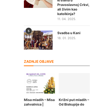
krštena u
Pravoslavnoj Crkvi,
ali živim kao
katolkinja?
11. 04. 2025.
5
Svadba u Kani
18. 01. 2025.
ZADNJE OBJAVE
Misa mladih – Misa
Križni put mladih –
zahvalnica |
Od Biskupije do