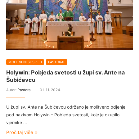
MOLITVENI SUSRETI
PASTORAL
Holywin: Pobjeda svetosti u župi sv. Ante na
Šubićevcu
Autor:
Pastoral
01. 11. 2024.
U župi sv. Ante na Šubićevcu održano je molitveno bdjenje
pod nazivom Holywin – Pobjeda svetosti, koje je okupilo
vjernike …
Pročitaj više