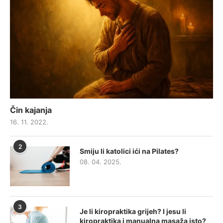
Čin kajanja
16. 11. 2022.
2
Smiju li katolici ići na Pilates?
08. 04. 2025.
3
Je li kiropraktika grijeh? I jesu li
kiropraktika i manualna masaža isto?