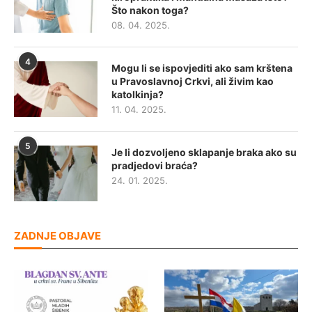
Što nakon toga?
08. 04. 2025.
4
Mogu li se ispovjediti ako sam krštena
u Pravoslavnoj Crkvi, ali živim kao
katolkinja?
11. 04. 2025.
5
Je li dozvoljeno sklapanje braka ako su
pradjedovi braća?
24. 01. 2025.
ZADNJE OBJAVE