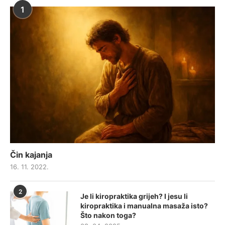
1
Čin kajanja
16. 11. 2022.
2
Je li kiropraktika grijeh? I jesu li
kiropraktika i manualna masaža isto?
Što nakon toga?