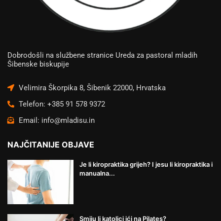
Dobrodošli na službene stranice Ureda za pastoral mladih
Šibenske biskupije
Velimira Škorpika 8, Šibenik 22000, Hrvatska
Telefon: +385 91 578 9372
Email: info@mladisu.in
NAJČITANIJE OBJAVE
Je li kiropraktika grijeh? I jesu li kiropraktika i
manualna...
Smiju li katolici ići na Pilates?