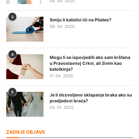
08. 04. 2025.
3
Smiju li katolici ići na Pilates?
08. 04. 2025.
4
Mogu li se ispovjediti ako sam krštena
u Pravoslavnoj Crkvi, ali živim kao
katolkinja?
11. 04. 2025.
5
Je li dozvoljeno sklapanje braka ako su
pradjedovi braća?
24. 01. 2025.
ZADNJE OBJAVE