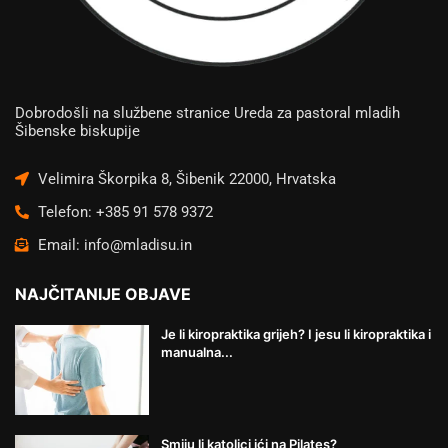
Dobrodošli na službene stranice Ureda za pastoral mladih
Šibenske biskupije
Velimira Škorpika 8, Šibenik 22000, Hrvatska
Telefon: +385 91 578 9372
Email: info@mladisu.in
NAJČITANIJE OBJAVE
Je li kiropraktika grijeh? I jesu li kiropraktika i
manualna...
Smiju li katolici ići na Pilates?