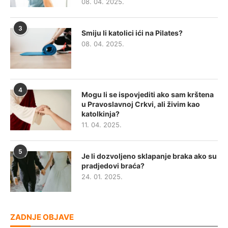
08. 04. 2025.
3
Smiju li katolici ići na Pilates?
08. 04. 2025.
4
Mogu li se ispovjediti ako sam krštena
u Pravoslavnoj Crkvi, ali živim kao
katolkinja?
11. 04. 2025.
5
Je li dozvoljeno sklapanje braka ako su
pradjedovi braća?
24. 01. 2025.
ZADNJE OBJAVE