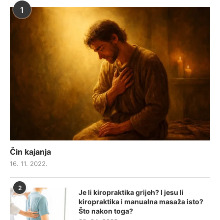
1
Čin kajanja
16. 11. 2022.
2
Je li kiropraktika grijeh? I jesu li
kiropraktika i manualna masaža isto?
Što nakon toga?