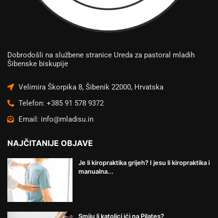
Dobrodošli na službene stranice Ureda za pastoral mladih
Šibenske biskupije
Velimira Škorpika 8, Šibenik 22000, Hrvatska
Telefon: +385 91 578 9372
Email: info@mladisu.in
NAJČITANIJE OBJAVE
Je li kiropraktika grijeh? I jesu li kiropraktika i
manualna...
Smiju li katolici ići na Pilates?