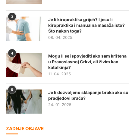
3
Je li kiropraktika grijeh? I jesu li
kiropraktika i manualna masaža isto?
Što nakon toga?
08. 04. 2025.
4
Mogu li se ispovjediti ako sam krštena
u Pravoslavnoj Crkvi, ali živim kao
katolkinja?
11. 04. 2025.
5
Je li dozvoljeno sklapanje braka ako su
pradjedovi braća?
24. 01. 2025.
ZADNJE OBJAVE