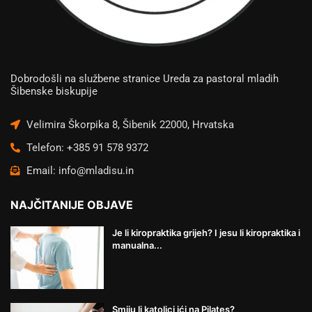
Dobrodošli na službene stranice Ureda za pastoral mladih
Šibenske biskupije
Velimira Škorpika 8, Šibenik 22000, Hrvatska
Telefon: +385 91 578 9372
Email: info@mladisu.in
NAJČITANIJE OBJAVE
Je li kiropraktika grijeh? I jesu li kiropraktika i
manualna...
Smiju li katolici ići na Pilates?