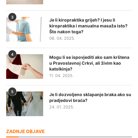
3
Je li kiropraktika grijeh? I jesu li
kiropraktika i manualna masaža isto?
Što nakon toga?
08. 04. 2025.
4
Mogu li se ispovjediti ako sam krštena
u Pravoslavnoj Crkvi, ali živim kao
katolkinja?
11. 04. 2025.
5
Je li dozvoljeno sklapanje braka ako su
pradjedovi braća?
24. 01. 2025.
ZADNJE OBJAVE