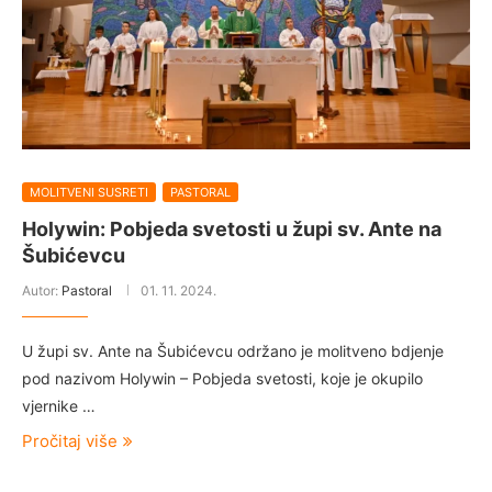
MOLITVENI SUSRETI
PASTORAL
Holywin: Pobjeda svetosti u župi sv. Ante na
Šubićevcu
Autor:
Pastoral
01. 11. 2024.
U župi sv. Ante na Šubićevcu održano je molitveno bdjenje
pod nazivom Holywin – Pobjeda svetosti, koje je okupilo
vjernike …
Pročitaj više