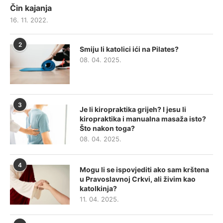
Čin kajanja
16. 11. 2022.
2
Smiju li katolici ići na Pilates?
08. 04. 2025.
3
Je li kiropraktika grijeh? I jesu li
kiropraktika i manualna masaža isto?
Što nakon toga?
08. 04. 2025.
4
Mogu li se ispovjediti ako sam krštena
u Pravoslavnoj Crkvi, ali živim kao
katolkinja?
11. 04. 2025.