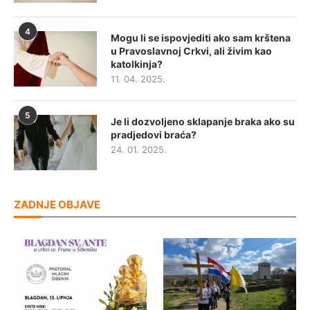
4
Mogu li se ispovjediti ako sam krštena
u Pravoslavnoj Crkvi, ali živim kao
katolkinja?
11. 04. 2025.
5
Je li dozvoljeno sklapanje braka ako su
pradjedovi braća?
24. 01. 2025.
ZADNJE OBJAVE