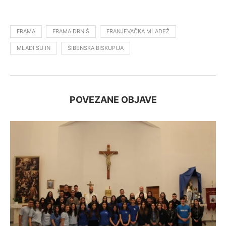
FRAMA
FRAMA DRNIŠ
FRANJEVAČKA MLADEŽ
MLADI SU IN
ŠIBENSKA BISKUPIJA
POVEZANE OBJAVE