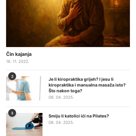
Čin kajanja
16. 11. 2022.
2
Je li kiropraktika grijeh? I jesu li
kiropraktika i manualna masaža isto?
Što nakon toga?
08. 04. 2025.
3
Smiju li katolici ići na Pilates?
08. 04. 2025.