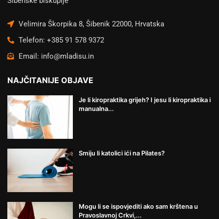
Šibenske biskupije
Velimira Škorpika 8, Šibenik 22000, Hrvatska
Telefon: +385 91 578 9372
Email: info@mladisu.in
NAJČITANIJE OBJAVE
Je li kiropraktika grijeh? I jesu li kiropraktika i
manualna...
Smiju li katolici ići na Pilates?
Mogu li se ispovjediti ako sam krštena u
Pravoslavnoj Crkvi,...