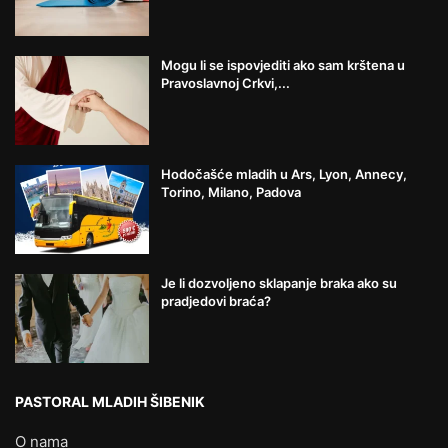
Mogu li se ispovjediti ako sam krštena u
Pravoslavnoj Crkvi,...
Hodočašće mladih u Ars, Lyon, Annecy,
Torino, Milano, Padova
Je li dozvoljeno sklapanje braka ako su
pradjedovi braća?
PASTORAL MLADIH ŠIBENIK
O nama