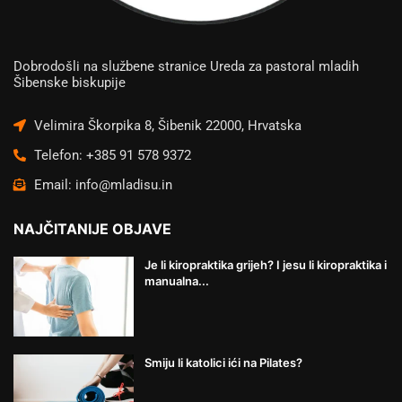
Dobrodošli na službene stranice Ureda za pastoral mladih
Šibenske biskupije
Velimira Škorpika 8, Šibenik 22000, Hrvatska
Telefon: +385 91 578 9372
Email: info@mladisu.in
NAJČITANIJE OBJAVE
Je li kiropraktika grijeh? I jesu li kiropraktika i
manualna...
Smiju li katolici ići na Pilates?