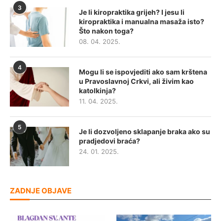
3
Je li kiropraktika grijeh? I jesu li
kiropraktika i manualna masaža isto?
Što nakon toga?
08. 04. 2025.
4
Mogu li se ispovjediti ako sam krštena
u Pravoslavnoj Crkvi, ali živim kao
katolkinja?
11. 04. 2025.
5
Je li dozvoljeno sklapanje braka ako su
pradjedovi braća?
24. 01. 2025.
ZADNJE OBJAVE