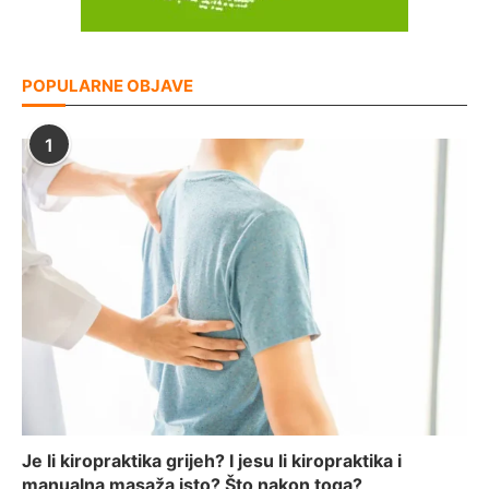
POPULARNE OBJAVE
1
Je li kiropraktika grijeh? I jesu li kiropraktika i
manualna masaža isto? Što nakon toga?