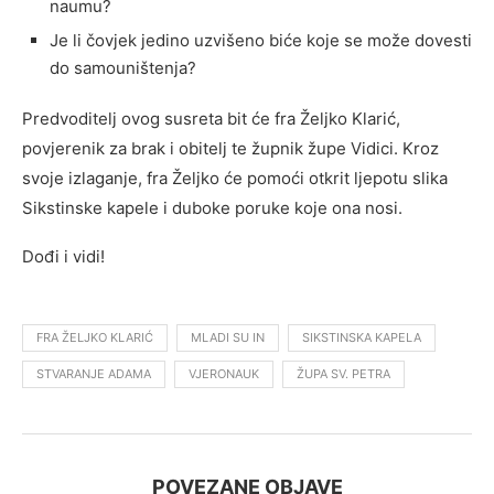
naumu?
Je li čovjek jedino uzvišeno biće koje se može dovesti
do samouništenja?
Predvoditelj ovog susreta bit će fra Željko Klarić,
povjerenik za brak i obitelj te župnik župe Vidici. Kroz
svoje izlaganje, fra Željko će pomoći otkrit ljepotu slika
Sikstinske kapele i duboke poruke koje ona nosi.
Dođi i vidi!
FRA ŽELJKO KLARIĆ
MLADI SU IN
SIKSTINSKA KAPELA
STVARANJE ADAMA
VJERONAUK
ŽUPA SV. PETRA
POVEZANE OBJAVE