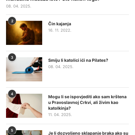
08. 04. 2025.
2
Čin kajanja
16. 11. 2022.
3
Smiju li katolici ići na Pilates?
08. 04. 2025.
4
Mogu li se ispovjediti ako sam krštena
u Pravoslavnoj Crkvi, ali živim kao
katolkinja?
11. 04. 2025.
5
Je li dozvoljeno sklapanje braka ako su