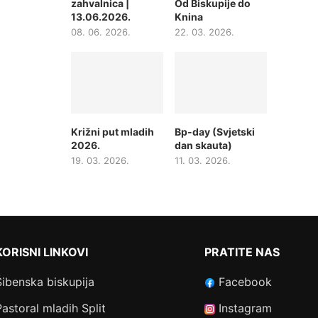
zahvalnica |
Od Biskupije do
13.06.2026.
Knina
08. 06. 2026.
22. 03. 2026.
Križni put mladih
Bp-day (Svjetski
2026.
dan skauta)
19. 03. 2026.
11. 03. 2026.
KORISNI LINKOVI
PRATITE NAS
Šibenska biskupija
Facebook
Pastoral mladih Split
Instagram