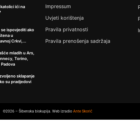
Impressum
 katolici ići na
?
Uvjeti korištenja
Pravila privatnosti
 se ispovjediti ako
štena u
Pravila prenošenja sadržaja
avnoj Crkvi,...
šće mladih u Ars,
Annecy, Torino,
, Padova
ozvoljeno sklapanje
ko su pradjedovi
©2026 – Šibenska biskupija. Web izradio
Ante Skorić