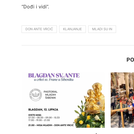
“Dođi i vidi”.
DON ANTE VRCIĆ
KLANJANJE
MLADI SU IN
PO