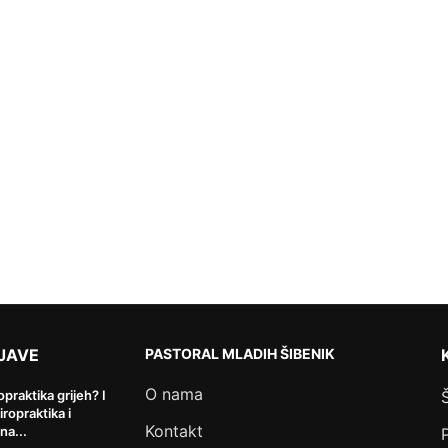
JAVE
PASTORAL MLADIH ŠIBENIK
O nama
ropraktika grijeh? I
kiropraktika i
Kontakt
na...