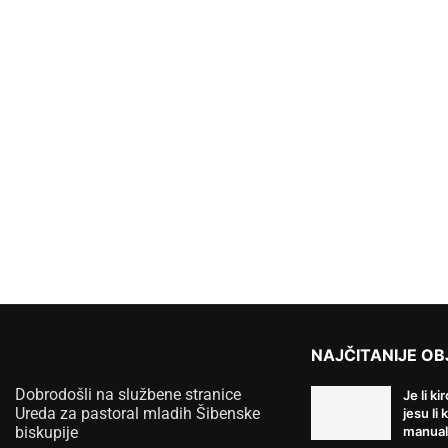
NAJČITANIJE OB
Dobrodošli na službene stranice
Je li ki
Ureda za pastoral mladih Šibenske
jesu li 
biskupije
manual