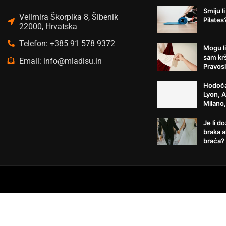
Smiju li
Velimira Škorpika 8, Šibenik
Pilates
22000, Hrvatska
Telefon: +385 91 578 9372
Mogu li
sam kr
Email: info@mladisu.in
Pravosl
Hodoča
Lyon, 
Milano
Je li d
braka a
braća?