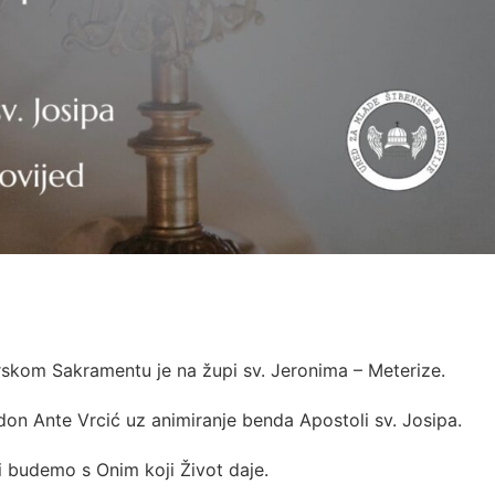
rskom Sakramentu je na župi sv. Jeronima – Meterize.
don Ante Vrcić uz animiranje benda Apostoli sv. Josipa.
i budemo s Onim koji Život daje.