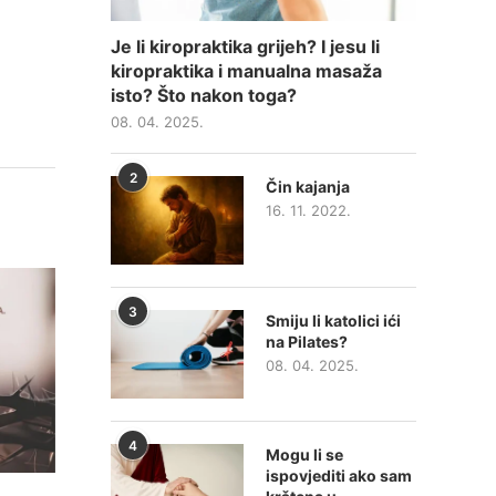
Je li kiropraktika grijeh? I jesu li
kiropraktika i manualna masaža
isto? Što nakon toga?
08. 04. 2025.
2
Čin kajanja
16. 11. 2022.
3
Smiju li katolici ići
na Pilates?
08. 04. 2025.
4
Mogu li se
ispovjediti ako sam