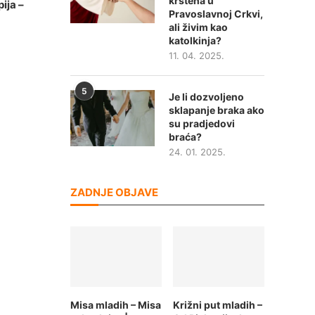
krštena u
ija –
Pravoslavnoj Crkvi,
ali živim kao
katolkinja?
11. 04. 2025.
5
Je li dozvoljeno
sklapanje braka ako
su pradjedovi
braća?
24. 01. 2025.
ZADNJE OBJAVE
Misa mladih – Misa
Križni put mladih –