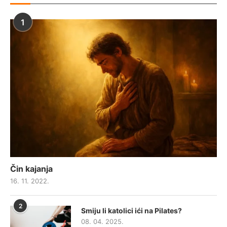
1
Čin kajanja
16. 11. 2022.
2
Smiju li katolici ići na Pilates?
08. 04. 2025.