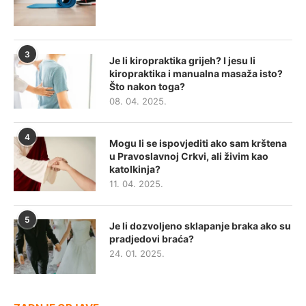
3
Je li kiropraktika grijeh? I jesu li
kiropraktika i manualna masaža isto?
Što nakon toga?
08. 04. 2025.
4
Mogu li se ispovjediti ako sam krštena
u Pravoslavnoj Crkvi, ali živim kao
katolkinja?
11. 04. 2025.
5
Je li dozvoljeno sklapanje braka ako su
pradjedovi braća?
24. 01. 2025.