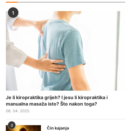
1
Je li kiropraktika grijeh? I jesu li kiropraktika i
manualna masaža isto? Što nakon toga?
08. 04. 2025.
2
Čin kajanja