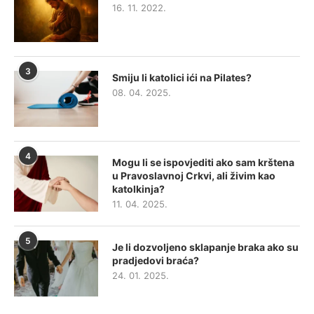
16. 11. 2022.
3
Smiju li katolici ići na Pilates?
08. 04. 2025.
4
Mogu li se ispovjediti ako sam krštena
u Pravoslavnoj Crkvi, ali živim kao
katolkinja?
11. 04. 2025.
5
Je li dozvoljeno sklapanje braka ako su
pradjedovi braća?
24. 01. 2025.