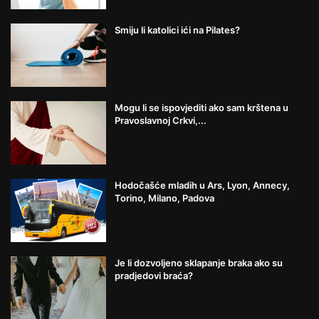
Smiju li katolici ići na Pilates?
Mogu li se ispovjediti ako sam krštena u
Pravoslavnoj Crkvi,...
Hodočašće mladih u Ars, Lyon, Annecy,
Torino, Milano, Padova
Je li dozvoljeno sklapanje braka ako su
pradjedovi braća?