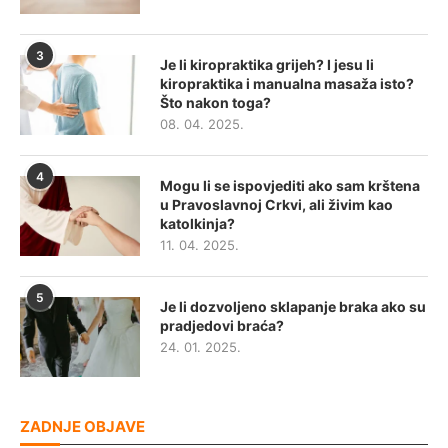
3
Je li kiropraktika grijeh? I jesu li
kiropraktika i manualna masaža isto?
Što nakon toga?
08. 04. 2025.
4
Mogu li se ispovjediti ako sam krštena
u Pravoslavnoj Crkvi, ali živim kao
katolkinja?
11. 04. 2025.
5
Je li dozvoljeno sklapanje braka ako su
pradjedovi braća?
24. 01. 2025.
ZADNJE OBJAVE