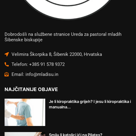
Dobrodošli na službene stranice Ureda za pastoral mladih
Šibenske biskupije
Velimira Škorpika 8, Šibenik 22000, Hrvatska
Telefon: +385 91 578 9372
Email: info@mladisu.in
NAJČITANIJE OBJAVE
Je li kiropraktika grijeh? I jesu li kiropraktika i
manualna...
Smiju li katolici ići na Pilates?