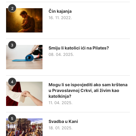
2
Čin kajanja
16. 11. 2022.
3
Smiju li katolici ići na Pilates?
08. 04. 2025.
4
Mogu li se ispovjediti ako sam krštena
u Pravoslavnoj Crkvi, ali živim kao
katolkinja?
11. 04. 2025.
5
Svadba u Kani
18. 01. 2025.