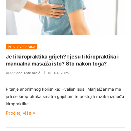
PITAJ SVEĆENIKA
Je li kiropraktika grijeh? I jesu li kiropraktika i
manualna masaža isto? Što nakon toga?
Autor:
don Ante Vrcić
08. 04. 2025.
Pitanje anonimnog korisnika: Hvaljen Isus i Marija!Zanima me
je li se kiropraktika smatra grijehom te postoji li razlika između
kiropraktike …
Pročitaj više