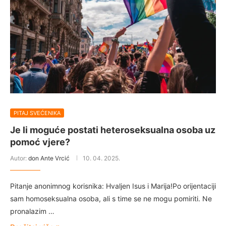
PITAJ SVEĆENIKA
Je li moguće postati heteroseksualna osoba uz
pomoć vjere?
Autor:
don Ante Vrcić
10. 04. 2025.
Pitanje anonimnog korisnika: Hvaljen Isus i Marija!Po orijentaciji
sam homoseksualna osoba, ali s time se ne mogu pomiriti. Ne
pronalazim …