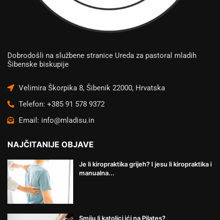
Dobrodošli na službene stranice Ureda za pastoral mladih
Šibenske biskupije
Velimira Škorpika 8, Šibenik 22000, Hrvatska
Telefon: +385 91 578 9372
Email: info@mladisu.in
NAJČITANIJE OBJAVE
Je li kiropraktika grijeh? I jesu li kiropraktika i
manualna...
Smiju li katolici ići na Pilates?