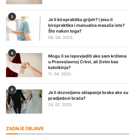
3
Je li kiropraktika grijeh? I jesu li
kiropraktika i manualna masaža isto?
Što nakon toga?
08. 04. 2025.
4
Mogu li se ispovjediti ako sam krštena
u Pravoslavnoj Crkvi, ali živim kao
katolkinja?
11. 04. 2025.
5
Je li dozvoljeno sklapanje braka ako su
pradjedovi braća?
24. 01. 2025.
ZADNJE OBJAVE