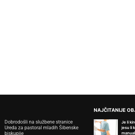
NAJČITANIJE OB
Dobrodošli na službene stranice
Je li ki
Ureda za pastoral mladih Šibenske
jesu li 
biskupije
manual