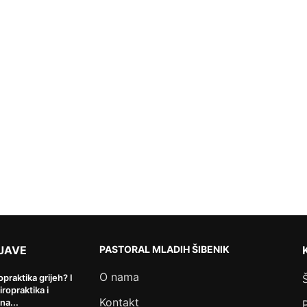
JAVE
PASTORAL MLADIH ŠIBENIK
O nama
ropraktika grijeh? I
kiropraktika i
Kontakt
na...