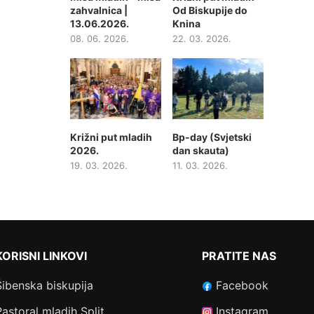
zahvalnica |
Od Biskupije do
13.06.2026.
Knina
08. 06. 2026.
22. 03. 2026.
Križni put mladih
Bp-day (Svjetski
2026.
dan skauta)
19. 03. 2026.
11. 03. 2026.
KORISNI LINKOVI
PRATITE NAS
Šibenska biskupija
Facebook
Pastoral mladih Split
Instagram