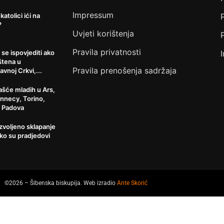
Impressum
 katolici ići na
?
Uvjeti korištenja
Pravila privatnosti
 se ispovjediti ako
štena u
Pravila prenošenja sadržaja
avnoj Crkvi,...
šće mladih u Ars,
Annecy, Torino,
, Padova
ozvoljeno sklapanje
ko su pradjedovi
©2026 – Šibenska biskupija. Web izradio
Ante Skorić