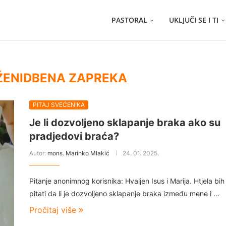
PASTORAL
UKLJUČI SE I TI
ŽENIDBENA ZAPREKA
PITAJ SVEĆENIKA
Je li dozvoljeno sklapanje braka ako su
pradjedovi braća?
Autor:
mons. Marinko Mlakić
24. 01. 2025.
Pitanje anonimnog korisnika: Hvaljen Isus i Marija. Htjela bih
pitati da li je dozvoljeno sklapanje braka između mene i …
Pročitaj više