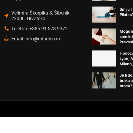
Smiju li
Velimira Škorpika 8, Šibenik
Pilates
22000, Hrvatska
Telefon: +385 91 578 9372
Mogu li
sam kr
Email: info@mladisu.in
Pravosl
Hodoča
Lyon, 
Milano
Je li d
braka a
braća?