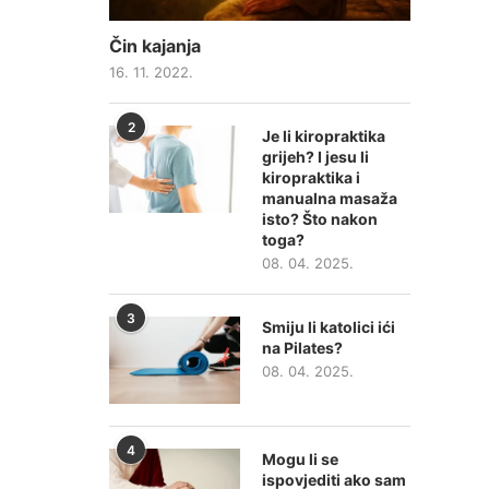
Čin kajanja
16. 11. 2022.
2
Je li kiropraktika
grijeh? I jesu li
kiropraktika i
manualna masaža
isto? Što nakon
toga?
08. 04. 2025.
3
Smiju li katolici ići
na Pilates?
08. 04. 2025.
4
Mogu li se
ispovjediti ako sam