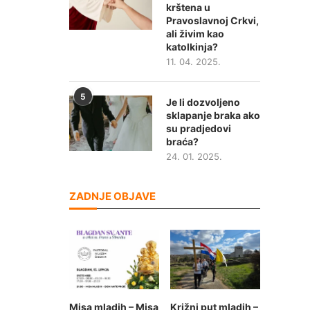
krštena u
Pravoslavnoj Crkvi,
ali živim kao
katolkinja?
11. 04. 2025.
5
Je li dozvoljeno
sklapanje braka ako
su pradjedovi
braća?
24. 01. 2025.
ZADNJE OBJAVE
Misa mladih – Misa
Križni put mladih –